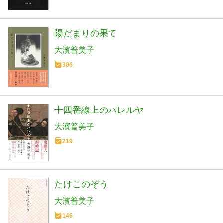
陽だまりの果て
大濱普美子
306
十四番線上のハレルヤ
大濱普美子
219
たけこのぞう
大濱普美子
146