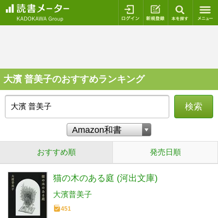
ログイン
新規登録
本を探
大濱 普美子のおすすめランキング
検索
おすすめ順
発売日順
猫の木のある庭 (河出文庫)
大濱普美子
451