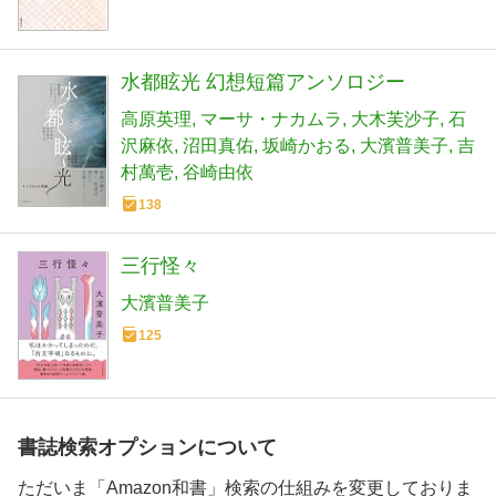
水都眩光 幻想短篇アンソロジー
高原英理
マーサ・ナカムラ
大木芙沙子
石
沢麻依
沼田真佑
坂崎かおる
大濱普美子
吉
村萬壱
谷崎由依
138
三行怪々
大濱普美子
125
書誌検索オプションについて
ただいま「Amazon和書」検索の仕組みを変更しておりま