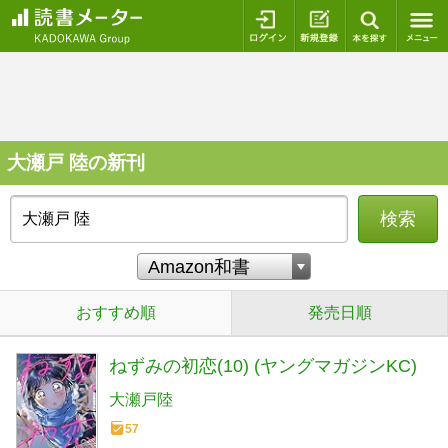
ログイン
新規登録
本を探
大瀬戸 陸の新刊
検索
おすすめ順
発売日順
ねずみの初恋(10) (ヤングマガジンKC)
大瀬戸陸
57