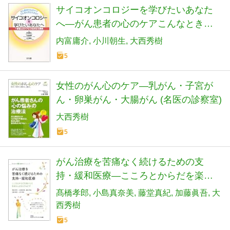
サイコオンコロジーを学びたいあなた
へ―がん患者の心のケアこんなときど
うする?一歩進んだケアにつながる16事
内富庸介
小川朝生
大西秀樹
例
5
女性のがん心のケア―乳がん・子宮が
ん・卵巣がん・大腸がん (名医の診察室)
大西秀樹
5
がん治療を苦痛なく続けるための支
持・緩和医療―こころとからだを楽に
して自分らしさをとりもどす (埼玉医科
髙橋孝郎
小島真奈美
藤堂真紀
加藤眞吾
大
大学超人気健康セミナーシリーズ)
西秀樹
5