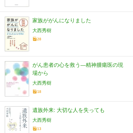
家族ががんになりました
大西秀樹
28
がん患者の心を救う―精神腫瘍医の現
場から
大西秀樹
18
遺族外来: 大切な人を失っても
大西秀樹
13