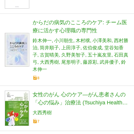
からだの病気のこころのケア: チーム医
療に活かす心理職の専門性
鈴木伸一
小川朝生
木村穣
小澤美和
西村勝
治
筒井順子
上田淳子
佐伯俊成
堂谷知香
子
古賀晴美
久野美智子
五十嵐友里
石田真
弓
大西秀樹
尾形明子
藤原彩
武井優子
鈴
木伸一
8
女性のがん 心のケア―がん患者さんの
「心の悩み」治療法 (Tsuchiya Healthy
Books―名医の診察室)
大西秀樹
7