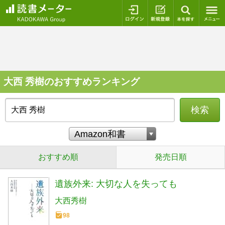
ログイン
新規登録
本を探
大西 秀樹のおすすめランキング
検索
おすすめ順
発売日順
遺族外来: 大切な人を失っても
大西秀樹
98