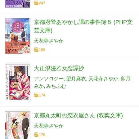
247
京都府警あやかし課の事件簿８ (PHP文
芸文庫)
天花寺さやか
189
大正浪漫乙女恋譚抄
アンソロジー
望月麻衣
天花寺さやか
卯月
みか
みちふむ
174
京都丸太町の恋衣屋さん (双葉文庫)
天花寺さやか
170