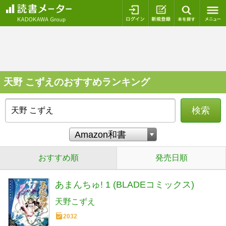
ログイン
新規登録
本を探
天野 こずえのおすすめランキング
検索
おすすめ順
発売日順
あまんちゅ! 1 (BLADEコミックス)
天野こずえ
2032