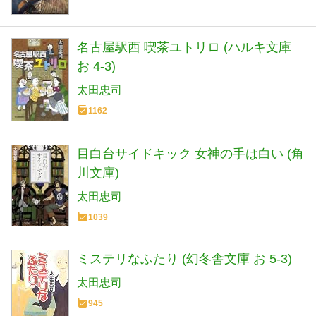
名古屋駅西 喫茶ユトリロ (ハルキ文庫
お 4-3)
太田忠司
1162
目白台サイドキック 女神の手は白い (角
川文庫)
太田忠司
1039
ミステリなふたり (幻冬舎文庫 お 5-3)
太田忠司
945