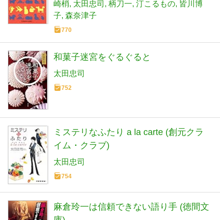
崎梢
太田忠司
柄刀一
汀こるもの
皆川博
子
森奈津子
770
和菓子迷宮をぐるぐると
太田忠司
752
ミステリなふたり a la carte (創元クラ
イム・クラブ)
太田忠司
754
麻倉玲一は信頼できない語り手 (徳間文
庫)