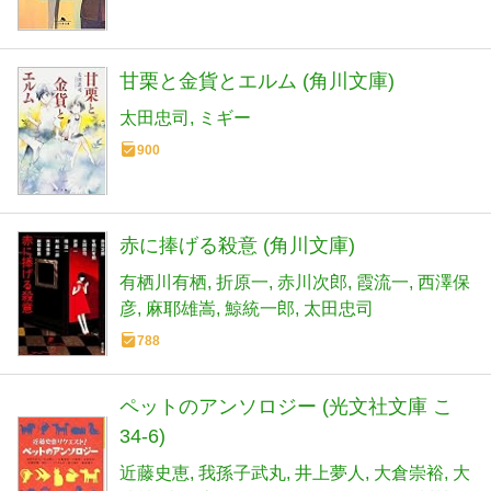
甘栗と金貨とエルム (角川文庫)
太田忠司
ミギー
900
赤に捧げる殺意 (角川文庫)
有栖川有栖
折原一
赤川次郎
霞流一
西澤保
彦
麻耶雄嵩
鯨統一郎
太田忠司
788
ペットのアンソロジー (光文社文庫 こ
34-6)
近藤史恵
我孫子武丸
井上夢人
大倉崇裕
大