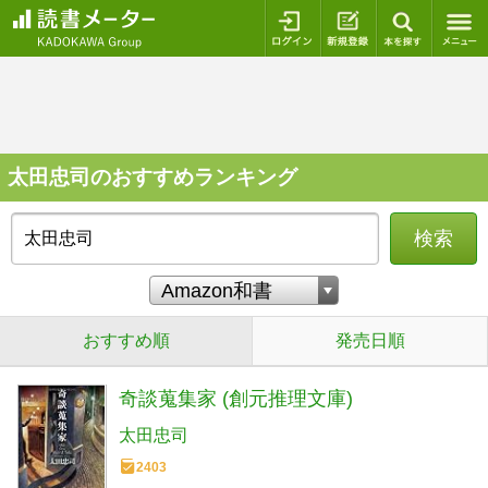
ログイン
新規登録
本を探
太田忠司のおすすめランキング
検索
おすすめ順
発売日順
奇談蒐集家 (創元推理文庫)
太田忠司
2403