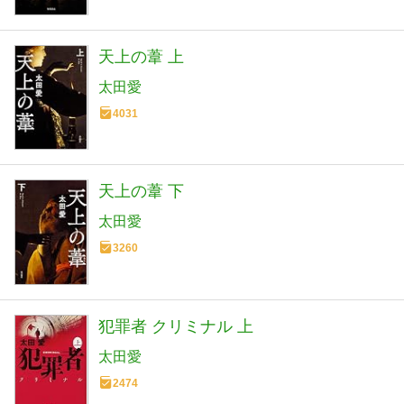
天上の葦 上
太田愛
4031
天上の葦 下
太田愛
3260
犯罪者 クリミナル 上
太田愛
2474