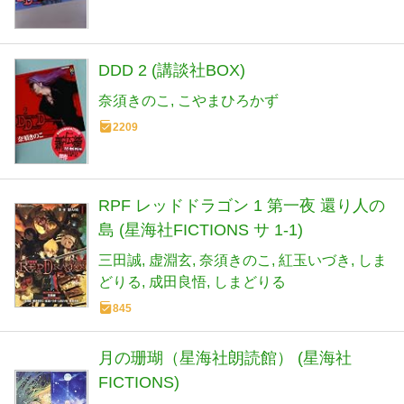
DDD 2 (講談社BOX)
奈須きのこ
こやまひろかず
2209
RPF レッドドラゴン 1 第一夜 還り人の
島 (星海社FICTIONS サ 1-1)
三田誠
虚淵玄
奈須きのこ
紅玉いづき
しま
どりる
成田良悟
しまどりる
845
月の珊瑚（星海社朗読館） (星海社
FICTIONS)