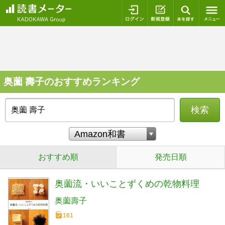
ログイン
新規登録
本を探
奥薗 壽子のおすすめランキング
検索
おすすめ順
発売日順
奥薗流・いいことずくめの乾物料理
奥薗壽子
161