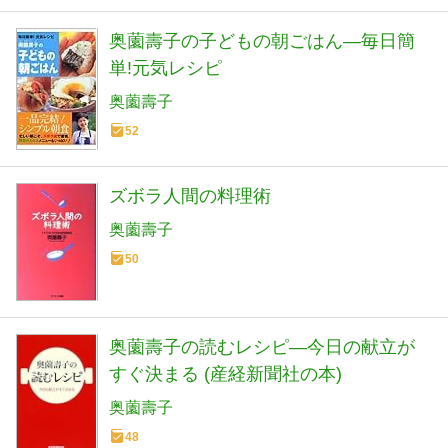
奥薗壽子の子どもの朝ごはん―毎日簡
単!元気レシピ
奥薗壽子
52
ズボラ人間の料理術
奥薗壽子
50
奥薗壽子の読むレシピ―今日の献立が
すぐ決まる (産経新聞社の本)
奥薗壽子
48