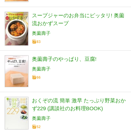
スープジャーのお弁当にピッタリ! 奥薗
流おかずスープ
奥薗壽子
83
奥薗壽子のやっぱり、豆腐!
奥薗壽子
66
おくぞの流 簡単 激早 たっぷり野菜おか
ず229 (講談社のお料理BOOK)
奥薗壽子
52