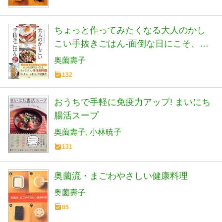
ちょっと作ってみたくなる大人のかし
こい手抜きごはん-面倒な日にこそ、背
中をおすレシピ
奥薗壽子
132
おうちで手軽に免疫力アップ! まいにち
腸活スープ
奥薗壽子
小林暁子
131
奥薗流・まごわやさしい健康料理
奥薗壽子
85