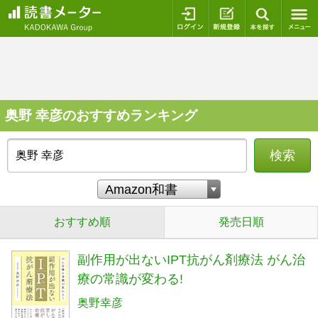
ログイン
新規登録
本を探
奥野 幸彦のおすすめランキング
検索
おすすめ順
発売日順
副作用が出ないIPT抗がん剤療法 がん治
療の常識が変わる!
奥野幸彦