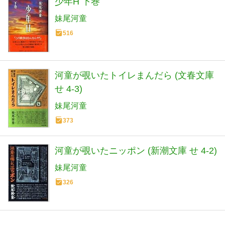
少年H 下巻
妹尾河童
516
河童が覗いたトイレまんだら (文春文庫
せ 4-3)
妹尾河童
373
河童が覗いたニッポン (新潮文庫 せ 4-2)
妹尾河童
326