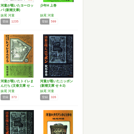
河童が覗いたヨーロッ
少年H 上巻
パ (新潮文庫)
妹尾 河童
妹尾 河童
登録
1235
登録
599
河童が覗いたトイレま
河童が覗いたニッポン
んだら (文春文庫 せ …
(新潮文庫 せ 4-2)
妹尾 河童
妹尾 河童
登録
373
登録
326