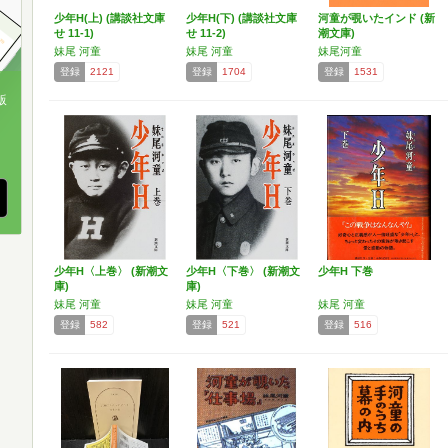
少年H(上) (講談社文庫
少年H(下) (講談社文庫
河童が覗いたインド (新
せ 11-1)
せ 11-2)
潮文庫)
妹尾 河童
妹尾 河童
妹尾河童
登録
2121
登録
1704
登録
1531
版
、
少年H〈上巻〉 (新潮文
少年H〈下巻〉 (新潮文
少年H 下巻
庫)
庫)
妹尾 河童
妹尾 河童
妹尾 河童
登録
582
登録
521
登録
516