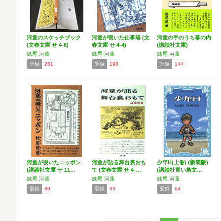
河童のスケッチブック
河童が覗いた仕事場 (文
河童の手のうち幕の内
(文春文庫 せ 4-6)
春文庫 せ 4-4)
(講談社文庫)
妹尾 河童
妹尾 河童
妹尾 河童
登録
261
登録
198
登録
144
河童が覗いたニッポン
河童が語る舞台裏おも
少年H(上巻) (新装版)
(講談社文庫 せ 11…
て (文春文庫 せ 4-…
(講談社青い鳥文…
妹尾 河童
妹尾 河童
妹尾 河童
登録
99
登録
93
登録
64