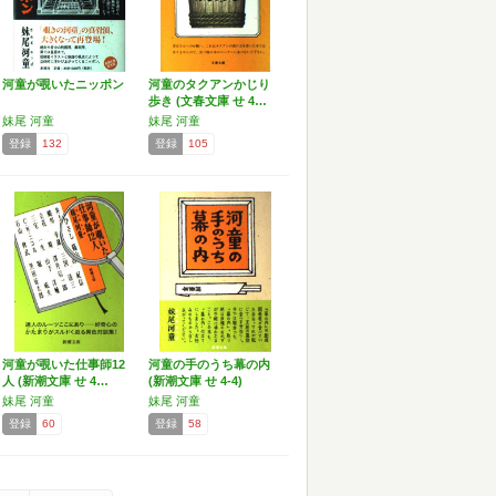
河童が覗いたニッポン
河童のタクアンかじり
歩き (文春文庫 せ 4…
妹尾 河童
妹尾 河童
登録
132
登録
105
河童が覗いた仕事師12
河童の手のうち幕の内
人 (新潮文庫 せ 4…
(新潮文庫 せ 4-4)
妹尾 河童
妹尾 河童
登録
60
登録
58