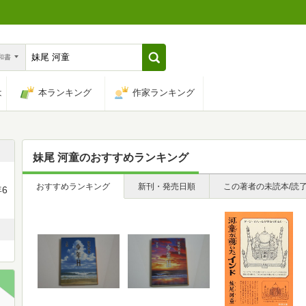
n和書
は
本ランキング
作家ランキング
妹尾 河童
のおすすめランキング
おすすめランキング
新刊・発売日順
この著者の未読本/読
6
。