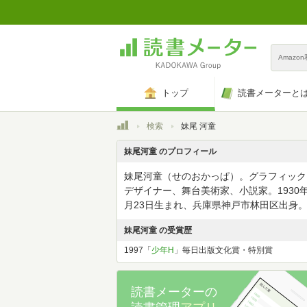
Amazo
トップ
読書メーターと
トップ
検索
妹尾 河童
妹尾河童 のプロフィール
妹尾河童（せのおかっぱ）。グラフィック
デザイナー、舞台美術家、小説家。1930年
月23日生まれ、兵庫県神戸市林田区出身
妹尾河童 の受賞歴
1997「
少年H
」毎日出版文化賞・特別賞
読書メーターの