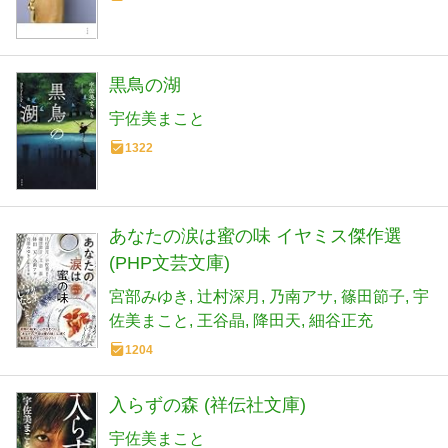
黒鳥の湖
宇佐美まこと
1322
あなたの涙は蜜の味 イヤミス傑作選
(PHP文芸文庫)
宮部みゆき
辻村深月
乃南アサ
篠田節子
宇
佐美まこと
王谷晶
降田天
細谷正充
1204
入らずの森 (祥伝社文庫)
宇佐美まこと