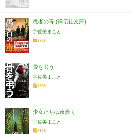
愚者の毒 (祥伝社文庫)
宇佐美まこと
2762
骨を弔う
宇佐美まこと
2238
少女たちは夜歩く
宇佐美まこと
2105