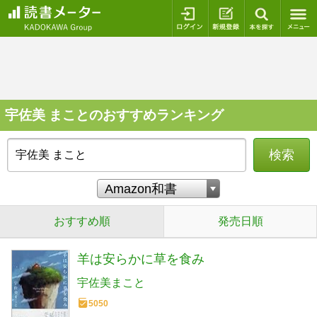
ログイン
新規登録
本を探
宇佐美 まことのおすすめランキング
検索
おすすめ順
発売日順
羊は安らかに草を食み
宇佐美まこと
5050