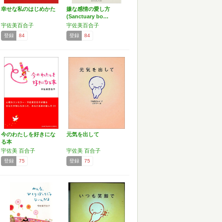
幸せな私のはじめかた
嫌な感情の愛し方
(Sanctuary bo…
宇佐美百合子
宇佐美百合子
登録
84
登録
84
今のわたしを好きにな
元気を出して
る本
宇佐美 百合子
宇佐美 百合子
登録
75
登録
75