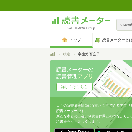
Amazo
トップ
読書メーターと
トップ
検索
宇佐美 百合子
読書メーターの
読書管理
アプリ
詳しくはこちら
日々の読書量を簡単に記録・管理できるアプリ
読書メーターです。
新たな本との出会いや読書仲間とのつながりが
読書をもっと楽しくします。