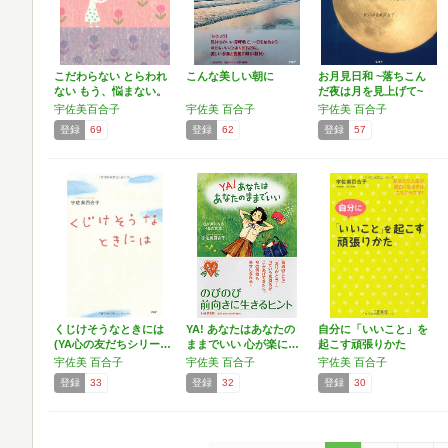
こだわらない とらわれ
こんな美しい朝に
お月見日和 ~落ちこん
ない もう、悩まない。
だ夜は月を見上げて~
…
宇佐美百合子
宇佐美 百合子
宇佐美 百合子
登録
69
登録
62
登録
57
くじけそうなときには
YA! あなたはあなたの
自分に「いいこと」を
(YA心の友だちシリー…
ままでいい 心が楽に…
起こす頑張りかた
宇佐美 百合子
宇佐美 百合子
宇佐美 百合子
登録
33
登録
32
登録
30