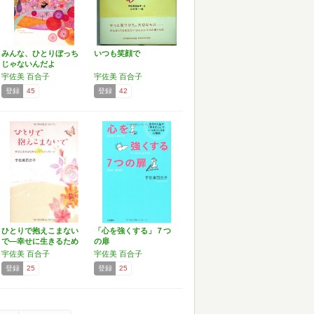
みんな、ひとりぼっち
いつも笑顔で
じゃないんだよ
宇佐美 百合子
宇佐美 百合子
登録
45
登録
42
ひとりで抱えこまない
「心を強くする」７つ
で―幸せに生きるため
の扉
の7…
宇佐美 百合子
宇佐美 百合子
登録
25
登録
25