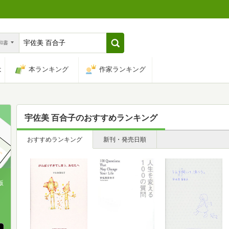
n和書
は
本ランキング
作家ランキング
宇佐美 百合子
のおすすめランキング
おすすめランキング
新刊・発売日順
版
、