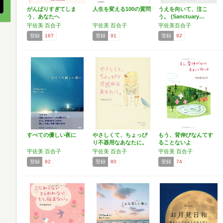
がんばりすぎてしま
人生を変える100の質問
うえを向いて、泣こ
う、あなたへ
う。 (Sanctuary…
宇佐美 百合子
宇佐美 百合子
宇佐美百合子
登録
167
登録
91
登録
92
すべての優しい夜に
やさしくて、ちょっぴ
もう、背伸びなんてす
り不器用なあなたに。
ることないよ
(…
宇佐美 百合子
宇佐美 百合子
宇佐美 百合子
登録
82
登録
80
登録
74