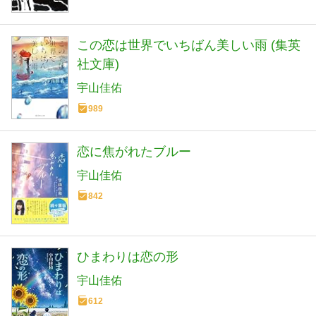
この恋は世界でいちばん美しい雨 (集英
社文庫)
宇山佳佑
989
恋に焦がれたブルー
宇山佳佑
842
ひまわりは恋の形
宇山佳佑
612