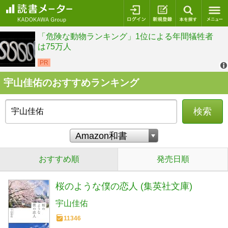
ログイン
新規登録
本を探
宇山佳佑のおすすめランキング
検索
おすすめ順
発売日順
桜のような僕の恋人 (集英社文庫)
宇山佳佑
11346