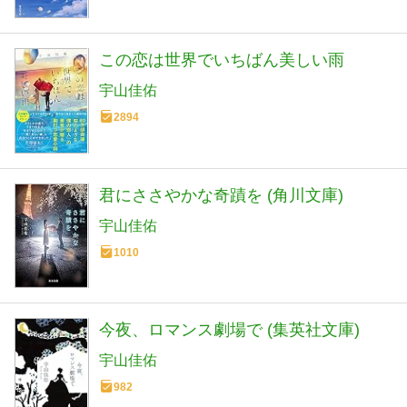
この恋は世界でいちばん美しい雨
宇山佳佑
2894
君にささやかな奇蹟を (角川文庫)
宇山佳佑
1010
今夜、ロマンス劇場で (集英社文庫)
宇山佳佑
982