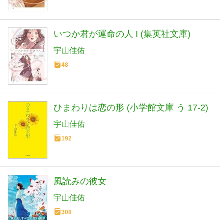
いつか君が運命の人 I (集英社文庫)
宇山佳佑
48
ひまわりは恋の形 (小学館文庫 う 17-2)
宇山佳佑
192
風読みの彼女
宇山佳佑
308