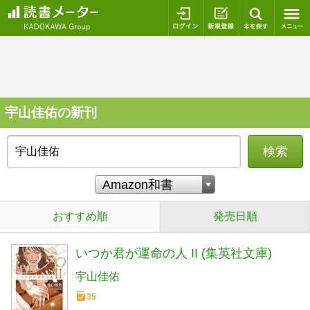
ログイン
新規登録
本を探
宇山佳佑の新刊
検索
おすすめ順
発売日順
いつか君が運命の人 II (集英社文庫)
宇山佳佑
35