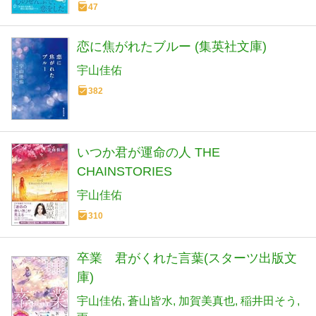
47
恋に焦がれたブルー (集英社文庫)
宇山佳佑
382
いつか君が運命の人 THE
CHAINSTORIES
宇山佳佑
310
卒業 君がくれた言葉(スターツ出版文
庫)
宇山佳佑
蒼山皆水
加賀美真也
稲井田そう