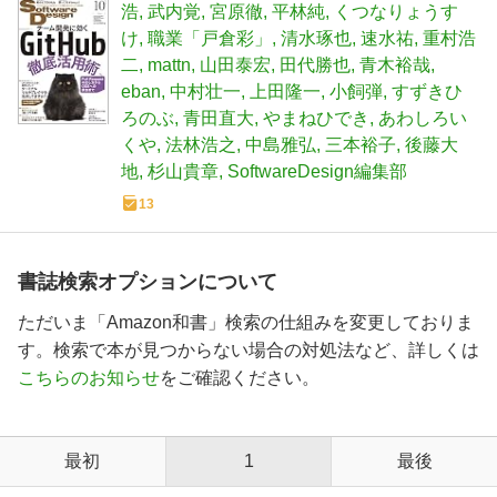
浩
武内覚
宮原徹
平林純
くつなりょうす
け
職業「戸倉彩」
清水琢也
速水祐
重村浩
二
mattn
山田泰宏
田代勝也
青木裕哉
eban
中村壮一
上田隆一
小飼弾
すずきひ
ろのぶ
青田直大
やまねひでき
あわしろい
くや
法林浩之
中島雅弘
三本裕子
後藤大
地
杉山貴章
SoftwareDesign編集部
13
書誌検索オプションについて
ただいま「Amazon和書」検索の仕組みを変更しておりま
す。検索で本が見つからない場合の対処法など、詳しくは
こちらのお知らせ
をご確認ください。
最初
1
最後