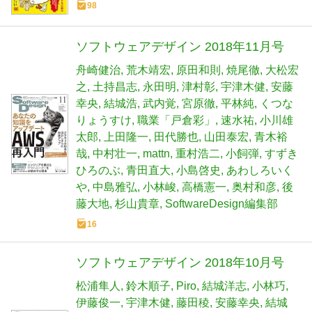
98
ソフトウェアデザイン 2018年11月号
舟崎健治
荒木靖宏
原田和則
焼尾徹
大松宏
之
土持昌志
永田明
津村彰
宇津木健
安藤
幸央
結城浩
武内覚
宮原徹
平林純
くつな
りょうすけ
職業「戸倉彩」
速水祐
小川雄
太郎
上田隆一
田代勝也
山田泰宏
青木裕
哉
中村壮一
mattn
重村浩二
小飼弾
すずき
ひろのぶ
青田直大
小島啓史
あわしろいく
や
中島雅弘
小林峻
高橋憲一
奥村和彦
後
藤大地
杉山貴章
SoftwareDesign編集部
16
ソフトウェアデザイン 2018年10月号
松浦隼人
鈴木順子
Piro
結城洋志
小林巧
伊藤俊一
宇津木健
藤田稜
安藤幸央
結城