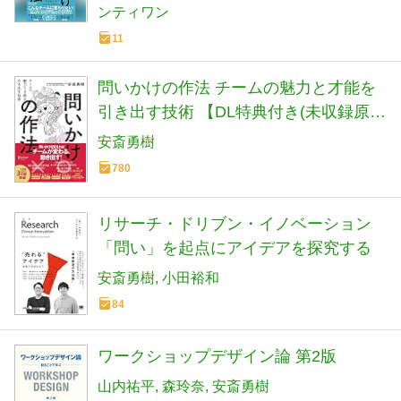
ンティワン
11
問いかけの作法 チームの魅力と才能を
引き出す技術 【DL特典付き(未収録原
稿)】
安斎勇樹
780
リサーチ・ドリブン・イノベーション
「問い」を起点にアイデアを探究する
安斎勇樹
小田裕和
84
ワークショップデザイン論 第2版
山内祐平
森玲奈
安斎勇樹