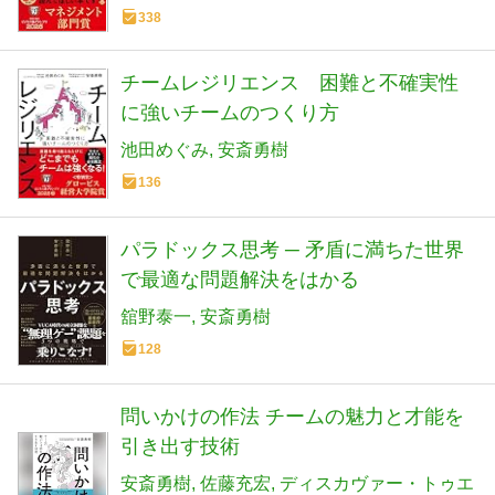
2026「マネジメント部門」受賞作！】
338
チームレジリエンス 困難と不確実性
に強いチームのつくり方
池田めぐみ
安斎勇樹
136
パラドックス思考 ─ 矛盾に満ちた世界
で最適な問題解決をはかる
舘野泰一
安斎勇樹
128
問いかけの作法 チームの魅力と才能を
引き出す技術
安斎勇樹
佐藤充宏
ディスカヴァー・トゥエ