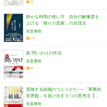
15
静かな時間の使い方 自分の解像度を
上げる「独りの思索」の全技法
安斎勇樹
173
新 問いかけの作法
安斎勇樹
94
冒険する組織のつくりかた──「軍事的
世界観」を抜け出す５つの思考法【読
者が選ぶビジネス書グランプリ
安斎勇樹