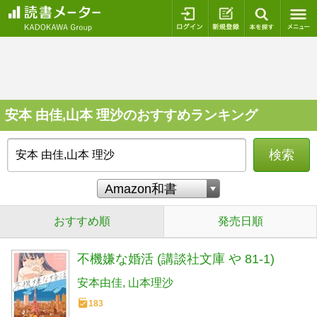
ログイン
新規登録
本を探
安本 由佳,山本 理沙のおすすめランキング
検索
おすすめ順
発売日順
不機嫌な婚活 (講談社文庫 や 81-1)
安本由佳
山本理沙
183