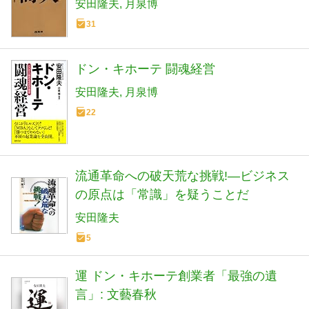
安田隆夫
月泉博
31
ドン・キホーテ 闘魂経営
安田隆夫
月泉博
22
流通革命への破天荒な挑戦!―ビジネス
の原点は「常識」を疑うことだ
安田隆夫
5
運 ドン・キホーテ創業者「最強の遺
言」: 文藝春秋