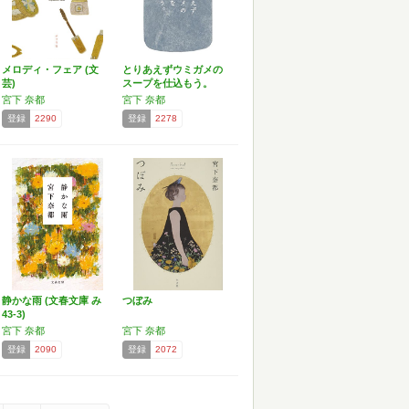
メロディ・フェア (文
とりあえずウミガメの
芸)
スープを仕込もう。
宮下 奈都
宮下 奈都
登録
2290
登録
2278
静かな雨 (文春文庫 み
つぼみ
43-3)
宮下 奈都
宮下 奈都
登録
2090
登録
2072