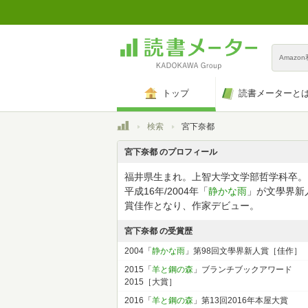
Amazo
トップ
読書メーターと
トップ
検索
宮下奈都
宮下奈都 のプロフィール
福井県生まれ。上智大学文学部哲学科卒。
平成16年/2004年「
静かな雨
」が文學界新
賞佳作となり、作家デビュー。
宮下奈都 の受賞歴
2004「
静かな雨
」第98回文學界新人賞［佳作］
2015「
羊と鋼の森
」ブランチブックアワード
2015［大賞］
2016「
羊と鋼の森
」第13回2016年本屋大賞