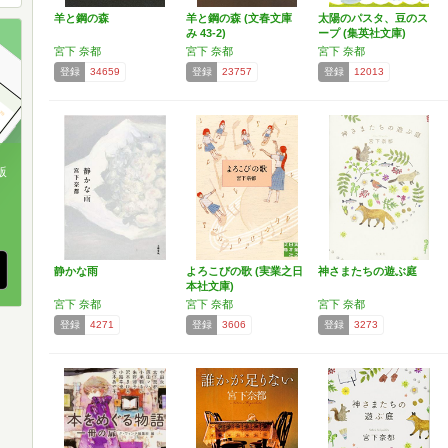
羊と鋼の森
羊と鋼の森 (文春文庫
太陽のパスタ、豆のス
み 43-2)
ープ (集英社文庫)
宮下 奈都
宮下 奈都
宮下 奈都
登録
34659
登録
23757
登録
12013
版
、
静かな雨
よろこびの歌 (実業之日
神さまたちの遊ぶ庭
本社文庫)
宮下 奈都
宮下 奈都
宮下 奈都
登録
4271
登録
3606
登録
3273