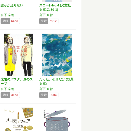
誰かが足りない
スコーレNo.4 (光文社
文庫 み 30-1)
宮下 奈都
宮下 奈都
登録
6453
登録
5912
太陽のパスタ、豆のス
たった、それだけ (双葉
ープ
文庫)
宮下 奈都
宮下 奈都
登録
3153
登録
3004