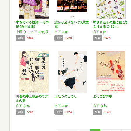
本をめぐる物語 一冊の
誰かが足りない (双葉文
神さまたちの遊ぶ庭 (光
扉 (角川文庫)
庫)
文社文庫 み 30-…
中田 永一,宮下 奈都,原田 マハ,小手鞠 るい,朱野 帰子,沢木 まひろ,小路 幸也,宮木 あや子
宮下 奈都
宮下奈都
登録
2944
登録
2758
登録
2525
田舎の紳士服店のモデ
ふたつのしるし
よろこびの歌
ルの妻
宮下 奈都
宮下 奈都
宮下 奈都
登録
2247
登録
2154
登録
2140