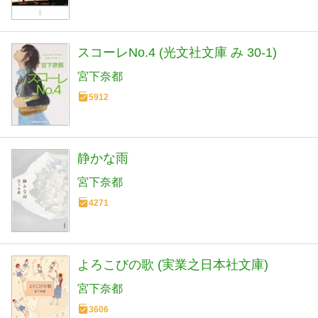
スコーレNo.4 (光文社文庫 み 30-1)
宮下奈都
5912
静かな雨
宮下奈都
4271
よろこびの歌 (実業之日本社文庫)
宮下奈都
3606