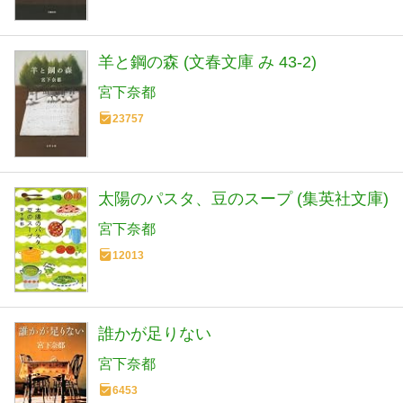
羊と鋼の森 (文春文庫 み 43-2)
宮下奈都
23757
太陽のパスタ、豆のスープ (集英社文庫)
宮下奈都
12013
誰かが足りない
宮下奈都
6453