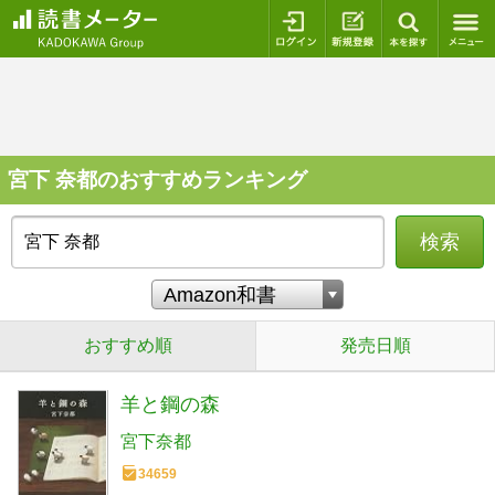
ログイン
新規登録
本を探
宮下 奈都のおすすめランキング
検索
おすすめ順
発売日順
羊と鋼の森
宮下奈都
34659