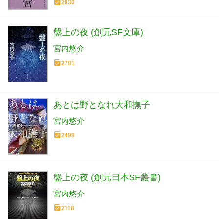
2830
盤上の夜 (創元SF文庫)
宮内悠介
2781
あとは野となれ大和撫子
宮内悠介
2499
盤上の夜 (創元日本SF叢書)
宮内悠介
2118