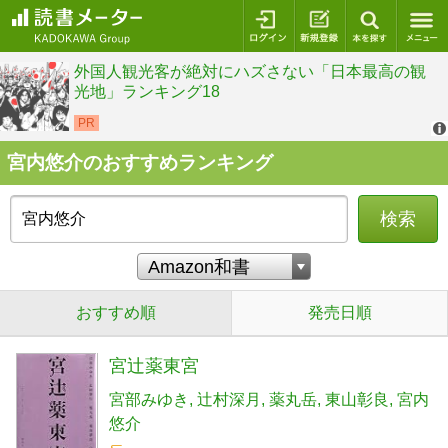
ログイン
新規登録
本を探
宮内悠介のおすすめランキング
検索
おすすめ順
発売日順
宮辻薬東宮
宮部みゆき
辻村深月
薬丸岳
東山彰良
宮内
悠介