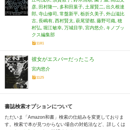
彦
田村隆一
多和田葉子
土屋賢二
出久根達
郎
寺山修司
常盤新平
栃折久美子
外山滋比
古
長嶋有
西村賢太
萩尾望都
藤野可織
穂
村弘
堀江敏幸
万城目学
宮内悠介
キノブッ
クス編集部
1181
彼女がエスパーだったころ
宮内悠介
1125
書誌検索オプションについて
ただいま「Amazon和書」検索の仕組みを変更しておりま
す。検索で本が見つからない場合の対処法など、詳しくは