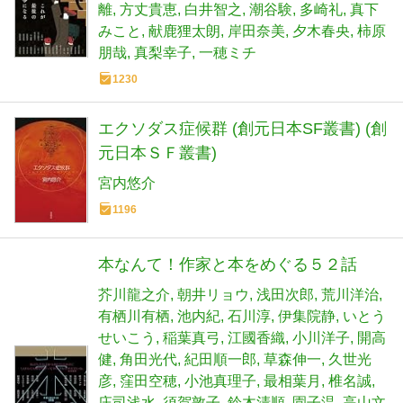
離
方丈貴恵
白井智之
潮谷験
多崎礼
真下
みこと
献鹿狸太朗
岸田奈美
夕木春央
柿原
朋哉
真梨幸子
一穂ミチ
1230
エクソダス症候群 (創元日本SF叢書) (創
元日本ＳＦ叢書)
宮内悠介
1196
本なんて！作家と本をめぐる５２話
芥川龍之介
朝井リョウ
浅田次郎
荒川洋治
有栖川有栖
池内紀
石川淳
伊集院静
いとう
せいこう
稲葉真弓
江國香織
小川洋子
開高
健
角田光代
紀田順一郎
草森伸一
久世光
彦
窪田空穂
小池真理子
最相葉月
椎名誠
庄司浅水
須賀敦子
鈴木清順
園子温
高山文