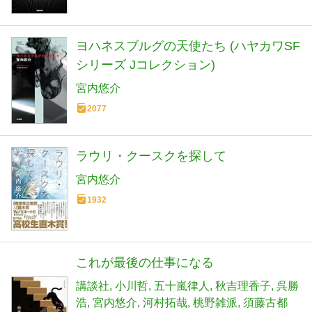
ヨハネスブルグの天使たち (ハヤカワSF
シリーズ Jコレクション)
宮内悠介
2077
ラウリ・クースクを探して
宮内悠介
1932
これが最後の仕事になる
講談社
小川哲
五十嵐律人
秋吉理香子
呉勝
浩
宮内悠介
河村拓哉
桃野雑派
須藤古都