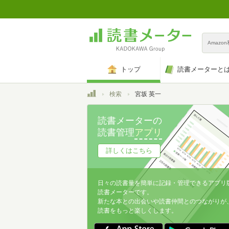
Amazo
トップ
読書メーターと
トップ
検索
宮坂 英一
読書メーターの
読書管理
アプリ
詳しくはこちら
日々の読書量を簡単に記録・管理できるアプリ
読書メーターです。
新たな本との出会いや読書仲間とのつながりが
読書をもっと楽しくします。