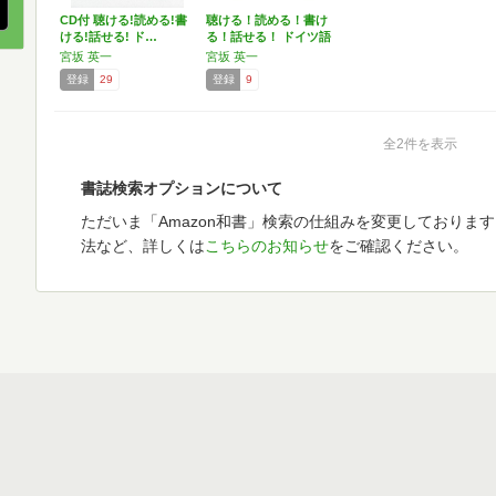
CD付 聴ける!読める!書
聴ける！読める！書け
ける!話せる! ド…
る！話せる！ ドイツ語
…
宮坂 英一
宮坂 英一
登録
29
登録
9
全2件を表示
書誌検索オプションについて
ただいま「Amazon和書」検索の仕組みを変更しておりま
法など、詳しくは
こちらのお知らせ
をご確認ください。