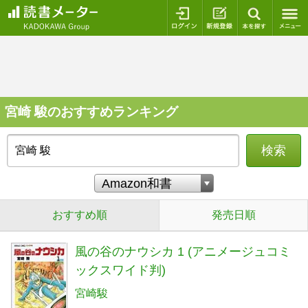
ログイン
新規登録
本を探
宮崎 駿のおすすめランキング
検索
おすすめ順
発売日順
風の谷のナウシカ 1 (アニメージュコミ
ックスワイド判)
宮崎駿