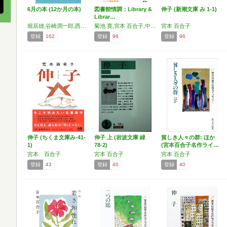
6月の本 (12か月の本)
図書館情調：Library &
伸子 (新潮文庫 み 1-1)
Librar…
堀辰雄,谷崎潤一郎,西崎憲,北園克衛,安部公房,マーク・トウェイン,石川欣一,中谷宇吉郎,茨木のり子,フーゴー・フォン・ホーフマンスタール,宮本百合子,二葉亭四迷,ヴワディスワフ・レイモント,岡本かの子,泉鏡花,アルチュール・ランボー,M・R・ジェイムズ,遠藤周作,山川方夫,中野重治,北原白秋,岡本綺堂,石垣りん,尾崎翠,石井桃子,シャルル=ルイ・フィリップ
菊池 寛,宮本 百合子,中島 敦,竹内 正一,渋川 驍,新田 潤,中野 重治,小林 宏,富永 太郎,笙野 頼子,宮沢 賢治,高橋 睦郎,三崎 亜記
宮本 百合子
登録
162
登録
96
登録
96
伸子 (ちくま文庫み-41-
伸子 上 (岩波文庫 緑
貧しき人々の群: ほか
1)
78-2)
(宮本百合子名作ライ…
宮本 百合子
宮本 百合子
宮本 百合子
登録
43
登録
40
登録
40