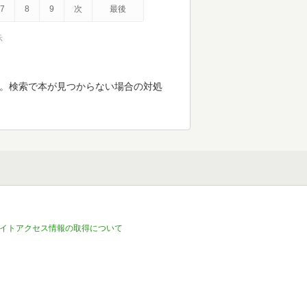
7
8
9
次
最後
示
す。検索で本が見つからない場合の対処
イトアクセス情報の取得について