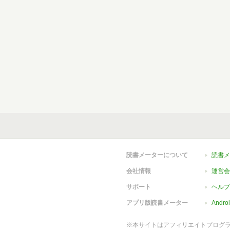
読書メーターについて
読書メ
会社情報
運営会
サポート
ヘルプ
アプリ版読書メーター
Andr
※本サイトはアフィリエイトプログ