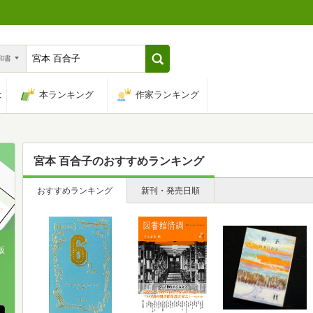
n和書
は
本ランキング
作家ランキング
宮本 百合子
のおすすめランキング
おすすめランキング
新刊・発売日順
版
、