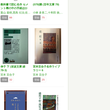
教科書で読む名作 セメ
(079)隣 (百年文庫 79)
ント樽の中の手紙ほか
プ…
葉山 嘉樹,黒島 伝治,佐多 稲子,小林 多喜二,中野 重治,宮本 百合子
小林 多喜二,十和田 操,宮本 百合子
登録
86
登録
75
伸子 下 (岩波文庫 緑
宮本百合子名作ライブ
78-3)
ラリー 6
宮本 百合子
宮本 百合子
登録
32
登録
25