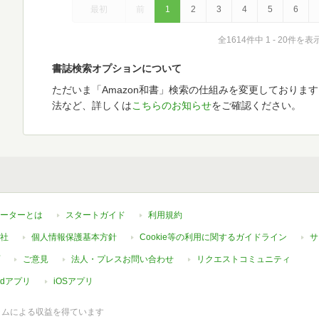
最初
前
1
2
3
4
5
6
全1614件中 1 - 20件を表
書誌検索オプションについて
ただいま「Amazon和書」検索の仕組みを変更しておりま
法など、詳しくは
こちらのお知らせ
をご確認ください。
ーターとは
スタートガイド
利用規約
社
個人情報保護基本方針
Cookie等の利用に関するガイドライン
サ
ご意見
法人・プレスお問い合わせ
リクエストコミュニティ
oidアプリ
iOSアプリ
ラムによる収益を得ています