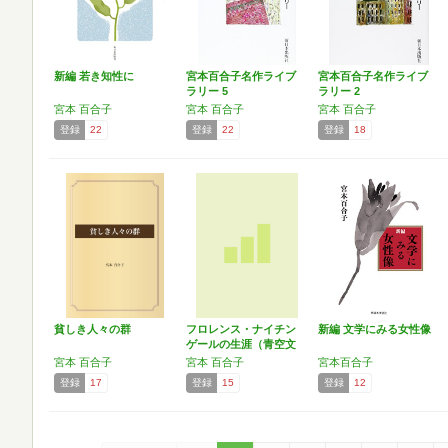
新編 若き知性に
宮本百合子名作ライブ
宮本百合子名作ライブ
ラリー 5
ラリー 2
宮本 百合子
宮本 百合子
宮本 百合子
登録
22
登録
22
登録
18
貧しき人々の群
フロレンス・ナイチン
新編 文学にみる女性像
ゲールの生涯（青空文
庫）
宮本 百合子
宮本 百合子
宮本百合子
登録
17
登録
15
登録
12