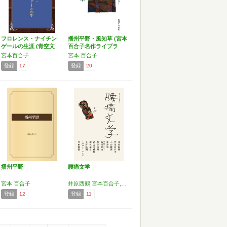
フロレンス・ナイチン
播州平野・風知草 (宮本
ゲールの生涯 (青空文
百合子名作ライブラ
庫…
リ…
宮本百合子
宮本 百合子
登録
17
登録
20
播州平野
腰痛文学
宮本 百合子
井原西鶴,宮本百合子,小山勝清,壺井栄,十返舎一九,窪田空穂,佐左木俊郎,羽化仙史,上村松園,ヘルマン・ヘッセ,寺田寅彦,為永春水
登録
12
登録
11