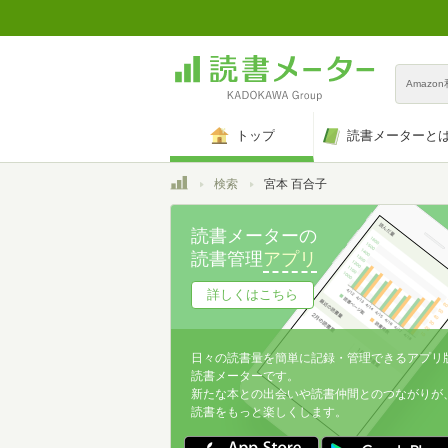
Amazo
トップ
読書メーターと
トップ
検索
宮本 百合子
読書メーターの
読書管理
アプリ
詳しくはこちら
日々の読書量を簡単に記録・管理できるアプリ
読書メーターです。
新たな本との出会いや読書仲間とのつながりが
読書をもっと楽しくします。