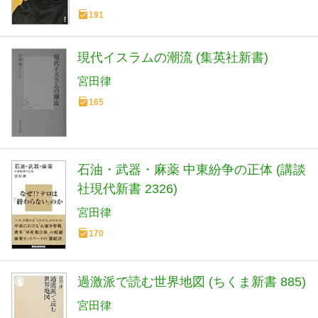
191
現代イスラムの潮流 (集英社新書)
宮田律
165
石油・武器・麻薬 中東紛争の正体 (講談
社現代新書 2326)
宮田律
170
過激派で読む世界地図 (ちくま新書 885)
宮田律