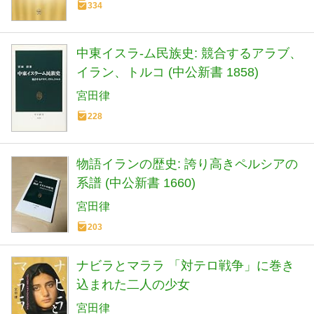
334
中東イスラ-ム民族史: 競合するアラブ、
イラン、トルコ (中公新書 1858)
宮田律
228
物語イランの歴史: 誇り高きペルシアの
系譜 (中公新書 1660)
宮田律
203
ナビラとマララ 「対テロ戦争」に巻き
込まれた二人の少女
宮田律