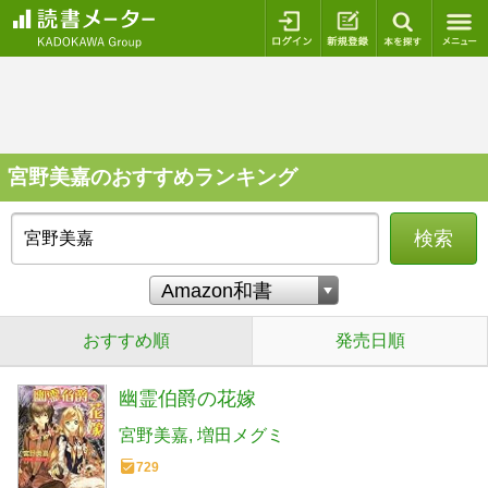
ログイン
新規登録
本を探
宮野美嘉のおすすめランキング
検索
おすすめ順
発売日順
幽霊伯爵の花嫁
宮野美嘉
増田メグミ
729