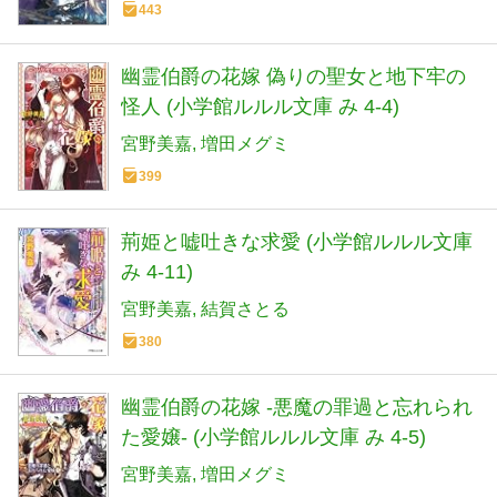
443
幽霊伯爵の花嫁 偽りの聖女と地下牢の
怪人 (小学館ルルル文庫 み 4-4)
宮野美嘉
増田メグミ
399
荊姫と嘘吐きな求愛 (小学館ルルル文庫
み 4-11)
宮野美嘉
結賀さとる
380
幽霊伯爵の花嫁 -悪魔の罪過と忘れられ
た愛嬢- (小学館ルルル文庫 み 4-5)
宮野美嘉
増田メグミ