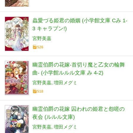
蟲愛づる姫君の婚姻 (小学館文庫 Cみ 1-
3 キャラブン!)
宮野美嘉
526
幽霊伯爵の花嫁-首切り魔と乙女の輪舞
曲- (小学館ルルル文庫 み 4-2)
宮野美嘉
増田メグミ
518
幽霊伯爵の花嫁 囚われの姫君と怨嗟の
夜会 (ルルル文庫)
宮野美嘉
増田メグミ