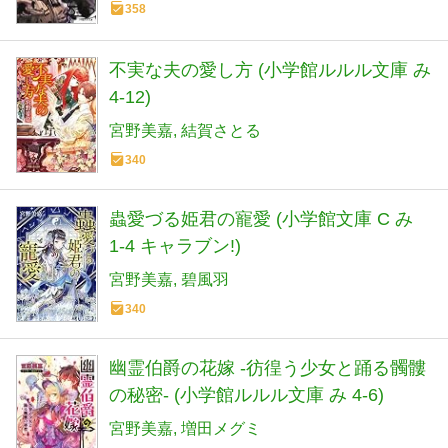
358
不実な夫の愛し方 (小学館ルルル文庫 み
4-12)
宮野美嘉
結賀さとる
340
蟲愛づる姫君の寵愛 (小学館文庫 C み
1-4 キャラブン!)
宮野美嘉
碧風羽
340
幽霊伯爵の花嫁 -彷徨う少女と踊る髑髏
の秘密- (小学館ルルル文庫 み 4-6)
宮野美嘉
増田メグミ