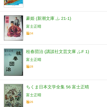
豪姫 (新潮文庫 ふ 21-1)
富士正晴
34
桂春団治 (講談社文芸文庫 ふF 1)
富士正晴
28
ちくま日本文学全集 56 富士正晴
富士正晴
26