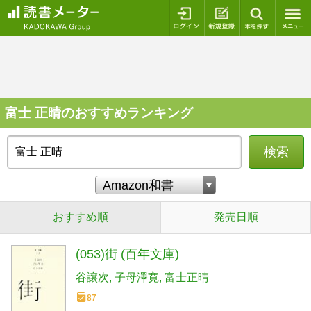
ログイン
新規登録
本を探
富士 正晴のおすすめランキング
検索
おすすめ順
発売日順
(053)街 (百年文庫)
谷譲次
子母澤寛
富士正晴
87