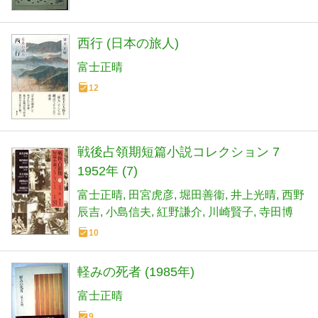
西行 (日本の旅人)
富士正晴
12
戦後占領期短篇小説コレクション 7
1952年 (7)
富士正晴
田宮虎彦
堀田善衞
井上光晴
西野
辰吉
小島信夫
紅野謙介
川崎賢子
寺田博
10
軽みの死者 (1985年)
富士正晴
9