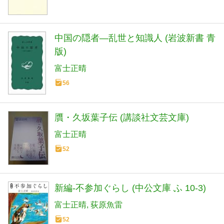
中国の隠者―乱世と知識人 (岩波新書 青
版)
富士正晴
56
贋・久坂葉子伝 (講談社文芸文庫)
富士正晴
52
新編-不参加ぐらし (中公文庫 ふ 10-3)
富士正晴
荻原魚雷
52