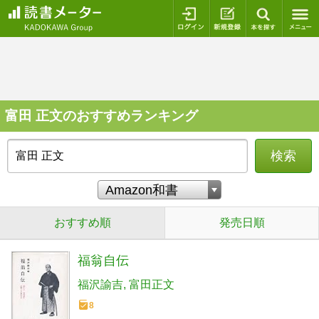
ログイン
新規登録
本を探
富田 正文のおすすめランキング
検索
おすすめ順
発売日順
福翁自伝
福沢諭吉
富田正文
8