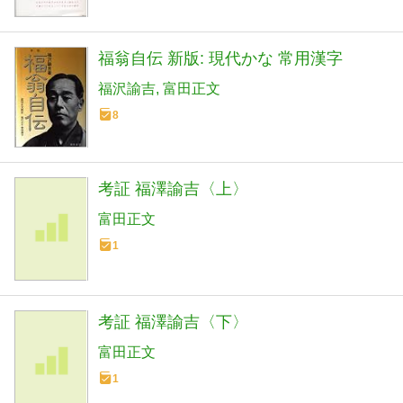
福翁自伝 新版: 現代かな 常用漢字
福沢諭吉
富田正文
8
考証 福澤諭吉〈上〉
富田正文
1
考証 福澤諭吉〈下〉
富田正文
1