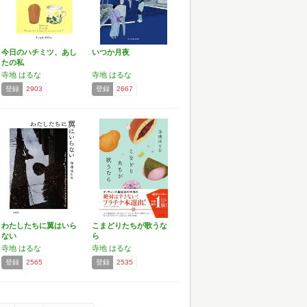
今日のハチミツ、あし
いつか月夜
たの私
寺地 はるな
寺地 はるな
登録
2903
登録
2667
わたしたちに翼はいら
こまどりたちが歌うな
ない
ら
寺地 はるな
寺地 はるな
登録
2565
登録
2535