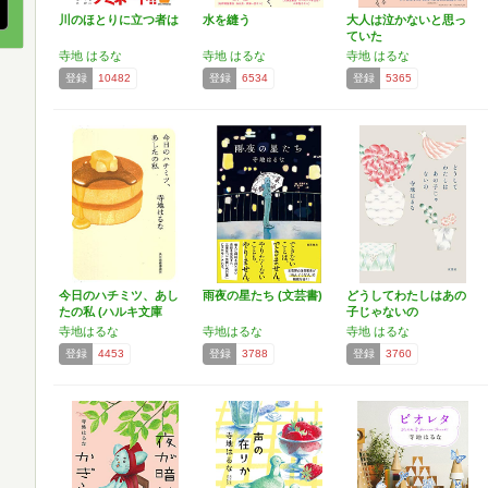
川のほとりに立つ者は
水を縫う
大人は泣かないと思っ
ていた
寺地 はるな
寺地 はるな
寺地 はるな
登録
10482
登録
6534
登録
5365
今日のハチミツ、あし
雨夜の星たち (文芸書)
どうしてわたしはあの
たの私 (ハルキ文庫
子じゃないの
て…
寺地はるな
寺地はるな
寺地 はるな
登録
4453
登録
3788
登録
3760