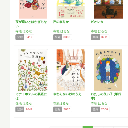
夜が暗いとはかぎらな
声の在りか
ビオレタ
い
寺地 はるな
寺地 はるな
寺地 はるな
登録
3419
登録
3383
登録
3211
ミナトホテルの裏庭に
やわらかい砂のうえ
わたしの良い子 (単行
は
本)
寺地 はるな
寺地はるな
寺地 はるな
登録
2642
登録
2635
登録
2566