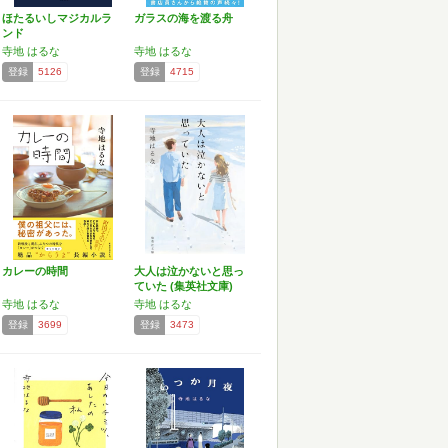
ほたるいしマジカルラ
ガラスの海を渡る舟
ンド
寺地 はるな
寺地 はるな
登録
5126
登録
4715
カレーの時間
大人は泣かないと思っ
ていた (集英社文庫)
寺地 はるな
寺地 はるな
登録
3699
登録
3473