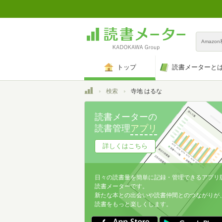
Amazo
トップ
読書メーターと
トップ
検索
寺地 はるな
読書メーターの
読書管理
アプリ
詳しくはこちら
日々の読書量を簡単に記録・管理できるアプリ
読書メーターです。
新たな本との出会いや読書仲間とのつながりが
読書をもっと楽しくします。