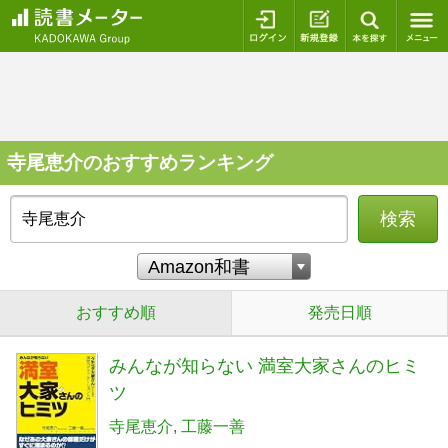
ログイン
新規登録
本を探
寺尾恵介のおすすめランキング
検索
おすすめ順
発売日順
みんなが知らない 満室大家さんのヒミ
ツ
寺尾恵介
工藤一善