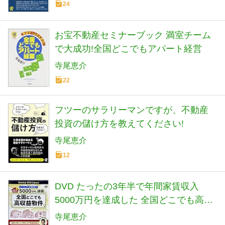
24
お宝不動産セミナーブック 満室チーム
で大成功!全国どこでもアパート経営
寺尾恵介
22
フツーのサラリーマンですが、不動産
投資の儲け方を教えてください!
寺尾恵介
12
DVD たったの3年半で年間家賃収入
5000万円を達成した 全国どこでも高収
益物件 (<DVD>)
寺尾恵介