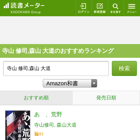
ログイン
新規登録
本を探
寺山 修司,森山 大道のおすすめランキング
検索
おすすめ順
発売日順
あゝ、荒野
寺山修司
森山大道
83