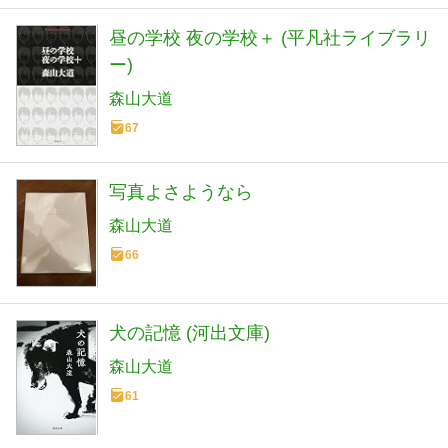
昼の学校 夜の学校＋ (平凡社ライブラリ
ー)
森山大道
67
写真よさようなら
森山大道
66
犬の記憶 (河出文庫)
森山大道
61