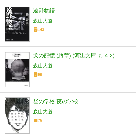
遠野物語
森山大道
143
犬の記憶 (終章) (河出文庫 も 4-2)
森山大道
96
昼の学校 夜の学校
森山大道
75