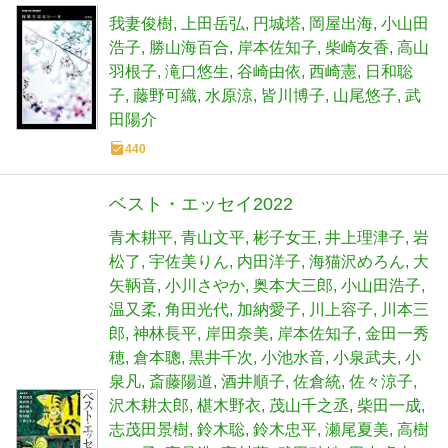
我妻俊樹
上田岳弘
円城塔
岡屋出海
小山田
浩子
勝山海百合
岸本佐知子
柴崎友香
高山
羽根子
滝口悠生
谷崎由依
西崎憲
日和聡
子
藤野可織
水原涼
皆川博子
山尾悠子
武
田陽介
440
ベスト・エッセイ2022
青木耕平
青山文平
彬子女王
井上理津子
岩
松了
宇佐美りん
内田洋子
海猫沢めろん
大
矢鞆音
小川さやか
奥本大三郎
小山田浩子
温又柔
角田光代
加納愛子
川上容子
川本三
郎
神林長平
岸田奈美
岸本佐知子
金田一秀
穂
倉本聰
黒井千次
小池水音
小泉武夫
小
泉凡
斎藤陽道
酒井順子
佐倉統
佐々涼子
沢木耕太郎
椹木野衣
茂山千之丞
柴田一成
志茂田景樹
鈴木聡
鈴木忠平
瀬尾夏美
高樹