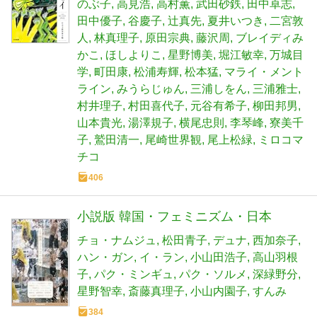
のぶ子
高見浩
高村薫
武田砂鉄
田中卓志
田中優子
谷慶子
辻真先
夏井いつき
二宮敦
人
林真理子
原田宗典
藤沢周
ブレイディみ
かこ
ほしよりこ
星野博美
堀江敏幸
万城目
学
町田康
松浦寿輝
松本猛
マライ・メント
ライン
みうらじゅん
三浦しをん
三浦雅士
村井理子
村田喜代子
元谷有希子
柳田邦男
山本貴光
湯澤規子
横尾忠則
李琴峰
寮美千
子
鷲田清一
尾崎世界観
尾上松緑
ミロコマ
チコ
406
小説版 韓国・フェミニズム・日本
チョ・ナムジュ
松田青子
デュナ
西加奈子
ハン・ガン
イ・ラン
小山田浩子
高山羽根
子
パク・ミンギュ
パク・ソルメ
深緑野分
星野智幸
斎藤真理子
小山内園子
すんみ
384