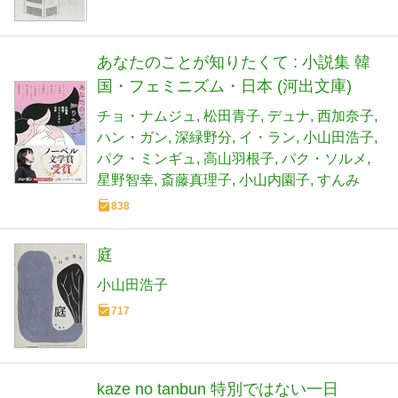
あなたのことが知りたくて : 小説集 韓
国・フェミニズム・日本 (河出文庫)
チョ・ナムジュ
松田青子
デュナ
西加奈子
ハン・ガン
深緑野分
イ・ラン
小山田浩子
パク・ミンギュ
高山羽根子
パク・ソルメ
星野智幸
斎藤真理子
小山内園子
すんみ
838
庭
小山田浩子
717
kaze no tanbun 特別ではない一日