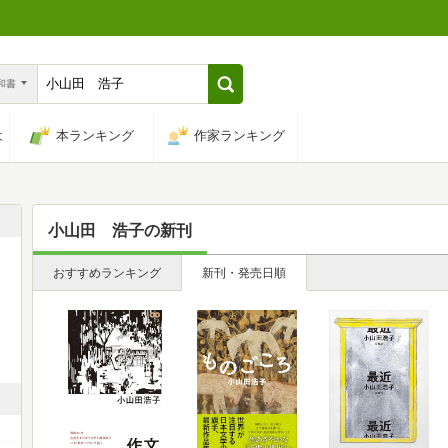
n和書
は
本ランキング
作家ランキング
小山田 浩子
の新刊
、
おすすめランキング
新刊・発売日順
」