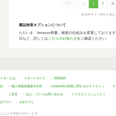
最初
前
1
2
次
全28件中 1 - 20件を表示
書誌検索オプションについて
ただいま「Amazon和書」検索の仕組みを変更しておりま
法など、詳しくは
こちらのお知らせ
をご確認ください。
ーターとは
スタートガイド
利用規約
社
個人情報保護基本方針
Cookie等の利用に関するガイドライン
サ
ご意見
法人・プレスお問い合わせ
リクエストコミュニティ
oidアプリ
iOSアプリ
ラムによる収益を得ています