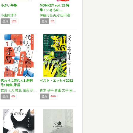
小さい午餐
MONKEY vol. 32 特
集：いきもの…
小山田浩子
伊藤比呂美,小山田浩子,長場雄
登録
126
登録
32
代わりに読む人1 創刊
ベスト・エッセイ2022
号: 特集:矛盾
友田 とん,蛙坂 須美,伊藤 螺子,今村 空車,小山田 浩子,陳 詩遠,永井 太郎,はいたに あゆむ,panpanya,深澤 元,伏見 瞬,二見 さわや歌,細馬 宏通,牧野 楠葉,松尾 信一郎,松尾 模糊,わかしょ文庫,佐貫 絢郁,コバヤシ タケシ,飯村 大樹,サワラギ校正部
青木 耕平,青山 文平,彬子 女王,井上 理津子,岩松 了,宇佐美 りん,内田 洋子,海猫沢 めろん,大矢 鞆音,小川 さやか,奥本 大三郎,小山田 浩子,温 又柔,角田 光代,加納 愛子,川上 容子,川本 三郎,神林 長平,岸田 奈美,岸本 佐知子,金田一 秀穂,倉本 聰,黒井 千次,小池 水音,小泉 武夫,小泉 凡,斎藤 陽道,酒井 順子,佐倉 統,佐々 涼子,沢木 耕太郎,椹木 野衣,茂山 千之丞,柴田 一成,志茂田 景樹,鈴木 聡,鈴木 忠平,瀬尾 夏美,高樹 のぶ子,高見 浩,高村 薫,武田 砂
登録
40
登録
406