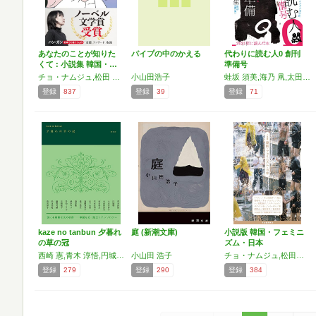
あなたのことが知りた
パイプの中のかえる
代わりに読む人0 創刊
くて : 小説集 韓国・…
準備号
チョ・ナムジュ,松田 青子,デュナ,西 加奈子,ハン・ガン,深緑 野分,イ・ラン,小山田 浩子,パク・ミンギュ,高山 羽根子,パク・ソルメ,星野智幸
小山田浩子
蛙坂 須美,海乃 凧,太田 靖久,小山田 浩子,オルタナ旧市街,柿内 正午,鎌田 裕樹,近藤 聡乃,佐川 恭一,田巻 秀敏,陳 詩遠,東條 慎生,友田 とん,haco,橋本 義武,伏見 瞬,二見 さわや歌,毛利 悠子,わかしょ文庫,コバヤシ タケシ
登録
837
登録
39
登録
71
kaze no tanbun 夕暮れ
庭 (新潮文庫)
小説版 韓国・フェミニ
の草の冠
ズム・日本
西崎 憲,青木 淳悟,円城 塔,大木 芙沙子,小山田 浩子,柿村 将彦,岸本 佐知子,木下 古栗,斎藤 真理子,滝口 悠生,飛 浩隆,蜂本 みさ,早助 よう子,日和 聡子,藤野 可織,松永 美穂,皆川 博子
小山田 浩子
チョ・ナムジュ,松田青子,デュナ,西加奈子,ハン・ガン,イ・ラン,小山田浩子,高山羽根子,パク・ミンギュ,パク・ソルメ,深緑野分,星野智幸
登録
279
登録
290
登録
384