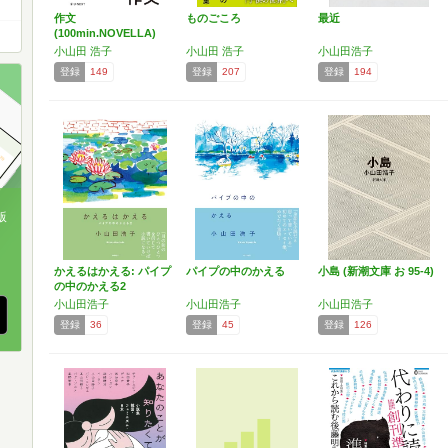
作文
ものごころ
最近
(100min.NOVELLA)
小山田 浩子
小山田 浩子
小山田浩子
登録
149
登録
207
登録
194
版
、
かえるはかえる: パイプ
パイプの中のかえる
小島 (新潮文庫 お 95-4)
の中のかえる2
小山田浩子
小山田浩子
小山田浩子
登録
36
登録
45
登録
126