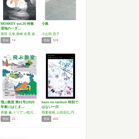
MONKEY vol.25 特集
小島
湿地の一ダ…
柴田 元幸,柴崎 友香,坂口 恭平,小山田 浩子,デイジー ジョンソン,エドワード ゴーリー,岸本 佐知子,西川 美和,ブレイディ みかこ,古川 日出男,川上 弘美
小山田 浩子
登録
74
登録
328
飛ぶ教室 第61号(2020
kaze no tanbun 特別で
年春) (はじま…
はない一日
斉藤 倫,ドリアン助川,森埜 こみち,立川 談修,小山田 浩子,小森 香折,飛鳥井 千砂,くどう れいん,山田ルイ53世,吉田篤弘,昼田 弥子,小手鞠 るい,少年アヤ,ヨシタケ シンスケ,長崎 訓子,神宮 輝夫
我妻俊樹,上田岳弘,円城塔,岡屋出海,小山田浩子,勝山海百合,岸本佐知子,柴崎友香,高山羽根子,滝口悠生,谷崎由依,西崎憲,日和聡子,藤野可織,水原涼,皆川博子,山尾悠子
登録
22
登録
440