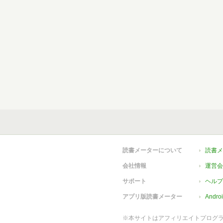
読書メーターについて
読書メ
会社情報
運営会
サポート
ヘルプ
アプリ版読書メーター
Andr
※本サイトはアフィリエイトプログ