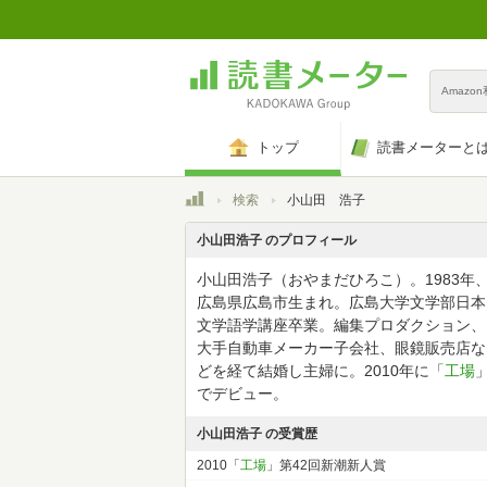
Amazo
トップ
読書メーターと
トップ
検索
小山田 浩子
小山田浩子 のプロフィール
小山田浩子（おやまだひろこ）。1983年
広島県広島市生まれ。広島大学文学部日本
文学語学講座卒業。編集プロダクション、
大手自動車メーカー子会社、眼鏡販売店な
どを経て結婚し主婦に。2010年に「
工場
でデビュー。
小山田浩子 の受賞歴
2010「
工場
」第42回新潮新人賞