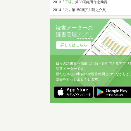
2013「
工場
」第30回織田作之助賞
2014「
穴
」第150回芥川龍之介賞
読書メーターの
読書管理
アプリ
詳しくはこちら
日々の読書量を簡単に記録・管理できるアプリ
読書メーターです。
新たな本との出会いや読書仲間とのつながりが
読書をもっと楽しくします。