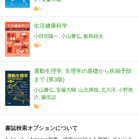
1
生活健康科学
小田切陽一
小山勝弘
飯島純夫
0
運動生理学: 生理学の基礎から疾病予防
まで (第3版)
小山勝弘
安藤大輔
山北満哉
北川淳
小野悠
介
藤田諒
1
書誌検索オプションについて