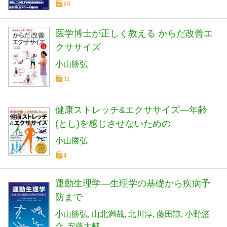
24
医学博士が正しく教える からだ改善エ
クササイズ
小山勝弘
11
健康ストレッチ&エクササイズ―年齢
(とし)を感じさせないための
小山勝弘
4
運動生理学―生理学の基礎から疾病予
防まで
小山勝弘
山北満哉
北川淳
藤田諒
小野悠
介
安藤大輔