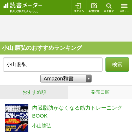
ログイン
新規登録
本を探
小山 勝弘のおすすめランキング
検索
おすすめ順
発売日順
内臓脂肪がなくなる筋力トレーニング
BOOK
小山勝弘