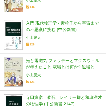
小山慶太
134
入門 現代物理学 - 素粒子から宇宙まで
の不思議に挑む (中公新書)
小山慶太
129
光と電磁気 ファラデーとマクスウェル
が考えたこと 電場とは何か? 磁場とは
何か? (ブルーバックス 1982)
小山慶太
121
寺田寅彦 - 漱石、レイリー卿と和魂洋才
の物理学 (中公新書 2147)