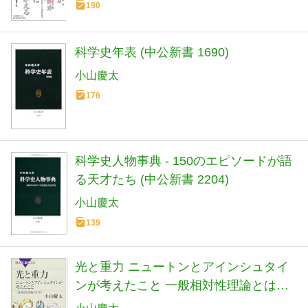
190
科学史年表 (中公新書 1690)
小山慶太
176
科学史人物事典 - 150のエピソードが語
る天才たち (中公新書 2204)
小山慶太
139
光と重力 ニュートンとアインシュタイ
ンが考えたこと 一般相対性理論とは何
か (ブルーバックス 1930)