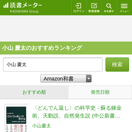
ログイン
新規登録
本を探
小山 慶太のおすすめランキング
検索
おすすめ順
発売日順
〈どんでん返し〉の科学史 - 蘇る錬金
術、天動説、自然発生説 (中公新書
2476)
小山慶太