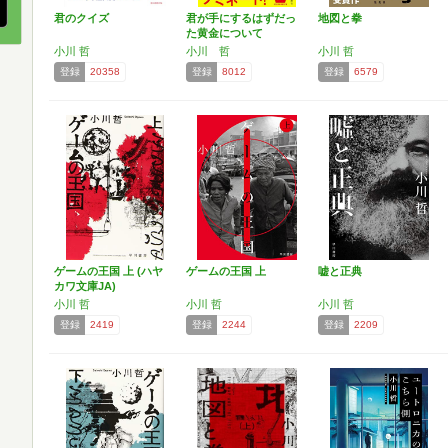
君のクイズ
君が手にするはずだっ
地図と拳
た黄金について
小川 哲
小川 哲
小川 哲
登録
20358
登録
8012
登録
6579
ゲームの王国 上 (ハヤ
ゲームの王国 上
嘘と正典
カワ文庫JA)
小川 哲
小川 哲
小川 哲
登録
2419
登録
2244
登録
2209