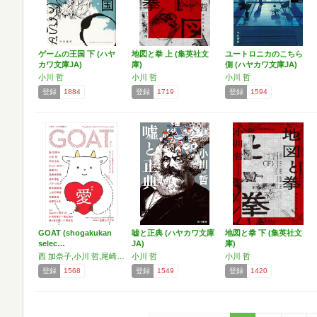
ゲームの王国 下 (ハヤ
地図と拳 上 (集英社文
ユートロニカのこちら
カワ文庫JA)
庫)
側 (ハヤカワ文庫JA)
小川 哲
小川 哲
小川 哲
登録
1884
登録
1719
登録
1594
GOAT (shogakukan
嘘と正典 (ハヤカワ文庫
地図と拳 下 (集英社文
selec…
JA)
庫)
西 加奈子,小川 哲,尾崎世界観,市川 沙央,チョン・セラン
小川 哲
小川 哲
登録
1568
登録
1549
登録
1420