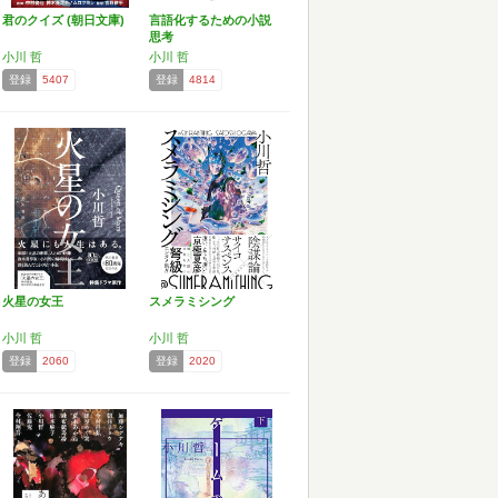
君のクイズ (朝日文庫)
言語化するための小説
思考
小川 哲
小川 哲
登録
5407
登録
4814
火星の女王
スメラミシング
小川 哲
小川 哲
登録
2060
登録
2020