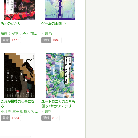
あえのがたり
ゲームの王国 下
加藤 シゲアキ,今村 翔吾,小川 哲,佐藤 究,朝井 リョウ,柚木 麻子,荒木 あかね,今村 昌弘,蝉谷 めぐ実,麻布競馬場
小川 哲
登録
1577
登録
1557
これが最後の仕事にな
ユートロニカのこちら
る
側 (ハヤカワSFシリ
ー…
小川 哲,五十嵐 律人,秋吉 理香子,呉 勝浩,宮内 悠介,河村 拓哉,桃野 雑派,須藤 古都離,方丈 貴恵,白井 智之,潮谷 験,多崎 礼,真下 みこと,献鹿 狸太朗,岸田 奈美,夕木 春央,柿原 朋哉,真梨 幸子,一穂 ミチ
小川哲
登録
1233
登録
817