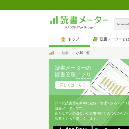
Amazo
トップ
読書メーターと
トップ
検索
小川 哲
読書メーターの
読書管理
アプリ
詳しくはこちら
日々の読書量を簡単に記録・管理できるアプリ
読書メーターです。
新たな本との出会いや読書仲間とのつながりが
読書をもっと楽しくします。