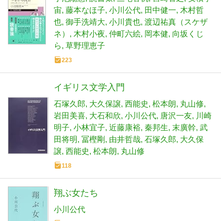
宙
藤本なほ子
小川公代
田中健一
木村哲
也
御手洗靖大
小川貴也
渡辺祐真（スケザ
ネ）
木村小夜
仲町六絵
岡本健
向坂くじ
ら
草野理恵子
223
イギリス文学入門
石塚久郎
大久保譲
西能史
松本朗
丸山修
岩田美喜
大石和欣
小川公代
唐沢一友
川崎
明子
小林宜子
近藤康裕
秦邦生
末廣幹
武
田将明
冨樫剛
由井哲哉
石塚久郎
大久保
譲
西能史
松本朗
丸山修
118
翔ぶ女たち
小川公代