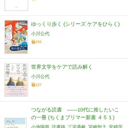
ゆっくり歩く (シリーズ ケアをひらく)
小川公代
250
世界文学をケアで読み解く
小川公代
227
つながる読書 ――10代に推したいこ
の一冊 (ちくまプリマー新書 ４５１)
小池陽慈
読書猿
三宅香帆
宮崎智之
安積宇