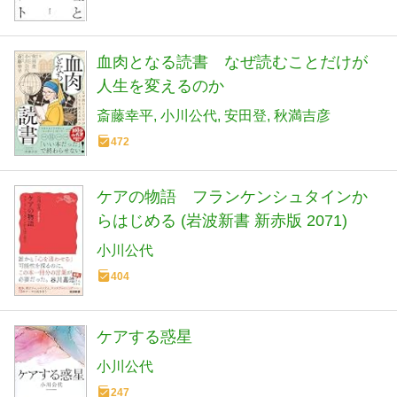
血肉となる読書 なぜ読むことだけが
人生を変えるのか
斎藤幸平
小川公代
安田登
秋満吉彦
472
ケアの物語 フランケンシュタインか
らはじめる (岩波新書 新赤版 2071)
小川公代
404
ケアする惑星
小川公代
247