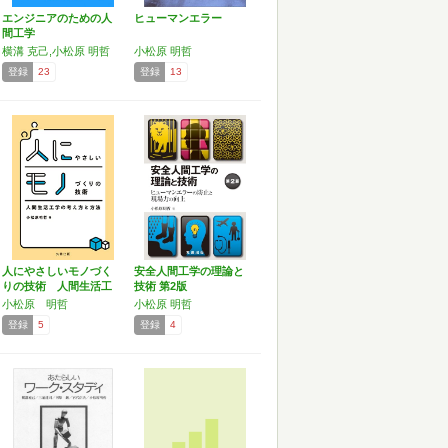
エンジニアのための人
ヒューマンエラー
間工学
横溝 克己,小松原 明哲
小松原 明哲
登録
23
登録
13
人にやさしいモノづく
安全人間工学の理論と
りの技術 人間生活工
技術 第2版
学の…
小松原 明哲
小松原 明哲
登録
5
登録
4