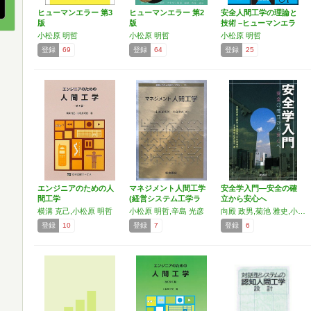
ヒューマンエラー 第3
ヒューマンエラー 第2
安全人間工学の理論と
版
版
技術 –ヒューマンエラ
ー…
小松原 明哲
小松原 明哲
小松原 明哲
登録
69
登録
64
登録
25
エンジニアのための人
マネジメント人間工学
安全学入門―安全の確
間工学
(経営システム工学ラ
立から安心へ
イ…
横溝 克己,小松原 明哲
小松原 明哲,辛島 光彦
向殿 政男,菊池 雅史,小松原 明哲,山本 俊哉,北野 大
登録
10
登録
7
登録
6