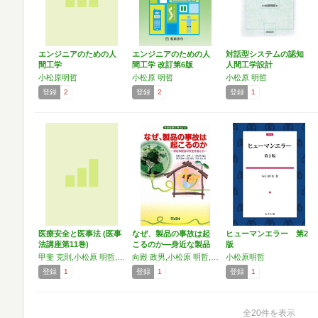
エンジニアのための人
エンジニアのための人
対話型システムの認知
間工学
間工学 改訂第6版
人間工学設計
小松原明哲
小松原 明哲
小松原 明哲
登録
2
登録
2
登録
1
医療安全と医事法 (医事
なぜ、製品の事故は起
ヒューマンエラー 第2
法講座第11巻)
こるのか―身近な製品
版
の安…
甲斐 克則,小松原 明哲,児玉 安司,上田 裕一,岩田 太,畑中 綾子,秋元 奈穂子,和田 仁孝,武市 尚子,水口 真寿美,押田 茂實,水沼 直樹
向殿 政男,小松原 明哲,菊池 雅史,山本 俊哉,北野 大
小松原明哲
登録
1
登録
1
登録
1
全20件を表示