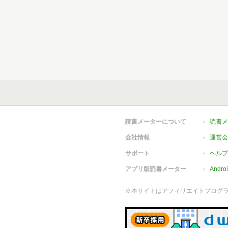
読書メーターについて
読書メ
会社情報
運営会
サポート
ヘルプ
アプリ版読書メーター
Andr
※本サイトはアフィリエイトプログ