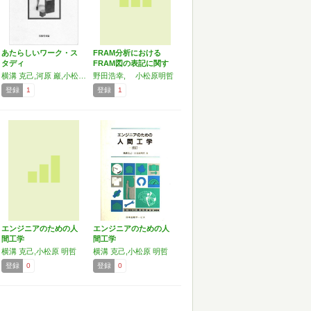
あたらしいワーク・ス
FRAM分析における
タディ
FRAM図の表記に関す
る…
横溝 克己,河原 巖,小松原 明哲,三浦 達司,宮代 信夫
野田浩幸, 小松原明哲
登録
1
登録
1
エンジニアのための人
エンジニアのための人
間工学
間工学
横溝 克己,小松原 明哲
横溝 克己,小松原 明哲
登録
0
登録
0