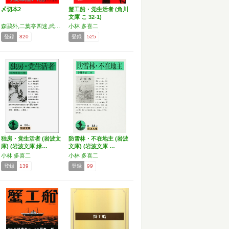
〆切本2
蟹工船・党生活者 (角川
文庫 こ 32-1)
森鷗外,二葉亭四迷,武者小路実篤,北原白秋,石川啄木,芥川龍之介,横溝正史,小林多喜二,丸山眞男,水木しげる,山崎豊子,田辺聖子,赤塚不二夫,高橋留美子,穂村弘,福沢諭吉,源氏鶏太,山本有三,ドストエフスキー,夢野久作,石川淳,山本周五郎,太宰治,松本清張,梅棹忠夫,安岡章太郎,井上ひさし,宮尾登美子,向田邦子,川上弘美,リリーフランキー,川上未映子,町田康,萩原朔太郎,滝井孝作,深沢七郎,五味康祐,小川国夫,吉村昭,校條剛,團伊玖磨,河野多惠子,五木寛之,片岡義男,堀辰雄
小林 多喜二
登録
820
登録
525
独房・党生活者 (岩波文
防雪林・不在地主 (岩波
庫) (岩波文庫 緑…
文庫) (岩波文庫 …
小林 多喜二
小林 多喜二
登録
139
登録
99