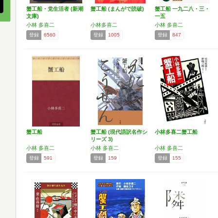
蟹工船・党生活者 (新潮
蟹工船 (まんがで読破)
蟹工船 一九二八・三・
文庫)
一五
小林 多喜二
小林多喜二
小林 多喜二
登録
6560
登録
1005
登録
847
蟹工船
蟹工船 (現代語訳名作シ
小林多喜二蟹工船
リーズ 3)
小林 多喜二
小林 多喜二
小林 多喜二
登録
591
登録
159
登録
155