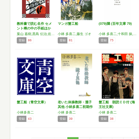
教科書で読む名作 セメ
マンガ蟹工船
(079)隣 (百年文庫 79)
ント樽の中の手紙ほか
プ…
葉山 嘉樹,黒島 伝治,佐多 稲子,小林 多喜二,中野 重治,宮本 百合子
小林 多喜二,藤生 ゴオ
小林 多喜二,十和田 操,宮本 百合子
登録
86
登録
81
登録
75
蟹工船（青空文庫）
老いた体操教師・瀧子
蟹工船 朗読ＣＤ付 (海
其他 小林多喜二初期作
王社文庫)
品集
小林多喜二
小林 多喜二
小林 多喜二
登録
43
登録
39
登録
38