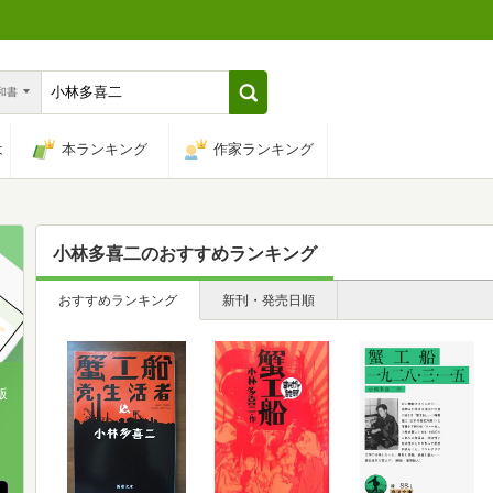
n和書
は
本ランキング
作家ランキング
小林多喜二
のおすすめランキング
おすすめランキング
新刊・発売日順
版
、