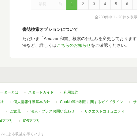
最初
前
1
2
3
4
5
6
全230件中 1 - 20件を表
書誌検索オプションについて
ただいま「Amazon和書」検索の仕組みを変更しておりま
法など、詳しくは
こちらのお知らせ
をご確認ください。
ーターとは
スタートガイド
利用規約
社
個人情報保護基本方針
Cookie等の利用に関するガイドライン
サ
ご意見
法人・プレスお問い合わせ
リクエストコミュニティ
oidアプリ
iOSアプリ
ラムによる収益を得ています