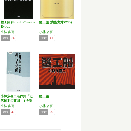
蟹工船 (Bunch Comics
蟹工船 (青空文庫POD)
Extr…
小林 多喜二
小林 多喜二
登録
74
登録
41
小林多喜二名作集「近
蟹工船
代日本の貧困」 (祥伝
社…
小林 多喜二
小林 多喜二
登録
32
登録
29