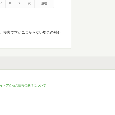
7
8
9
次
最後
示
す。検索で本が見つからない場合の対処
イトアクセス情報の取得について