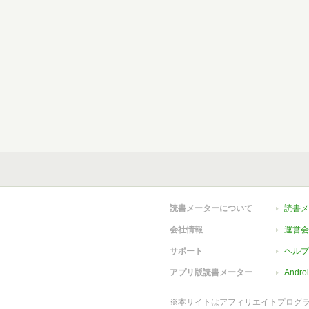
読書メーターについて
読書メ
会社情報
運営会
サポート
ヘルプ
アプリ版読書メーター
Andr
※本サイトはアフィリエイトプログ