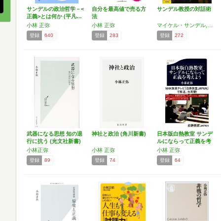
サンデルの政治哲学－<
自分を最高値で売る方
サンデル教授の対話術
正義>とは何か (平凡…
法
小林 正弥
小林 正弥
マイケル・サンデル,小林 正弥
登録
640
登録
283
登録
272
武器になる思想 知の退
神社と政治 (角川新書)
日本版白熱教室 サンデ
行に抗う (光文社新書)
ルにならって正義を考
え…
小林正弥
小林 正弥
小林 正弥
登録
89
登録
74
登録
64