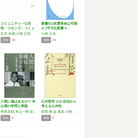
コミュニティ―公共
新書513友愛革命は可能
性・コモンズ・コミュ
か (平凡社新書 5…
ニタリ…
広井 良典,小林 正弥
小林 正弥
登録
30
登録
24
人間に魂はあるか?: 本
公共哲学 (11) 自治から
山博の学問と実践
考える公共性
樫尾直樹,本山一博,稲盛和夫,影山教俊,神尾学,小林正弥,佐久間秀範,津城寛文,村上和雄,本山博
西尾 勝,金 泰昌,小林 正弥
登録
6
登録
5