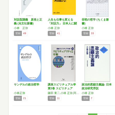
対話型講義 原発と正
人生も仕事も変える
非戦の哲学 (ちくま新
義 (光文社新書)
「対話力」 日本人に闘
書)
うデ…
小林 正弥
小林 正弥
小林 正弥
登録
49
登録
41
登録
33
サンデルの政治哲学
講座スピリチュアル学
政治的恩顧主義論: 日本
第3巻 スピリチュア
政治研究序説
リ…
小林正弥
鎌田 東二,小林 正弥,阿部 珠理,千葉 眞,板垣 雄三,阿久津 正幸,小倉 紀蔵,服部 英二,内田 樹,金 泰昌,山脇 直司
小林 正弥
登録
21
登録
11
登録
7