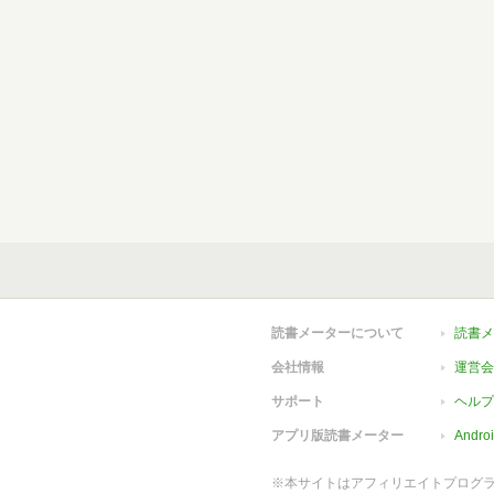
読書メーターについて
読書メ
会社情報
運営会
サポート
ヘルプ
アプリ版読書メーター
Andr
※本サイトはアフィリエイトプログ