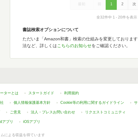
最初
前
1
2
次
全32件中 1 - 20件を表示
書誌検索オプションについて
ただいま「Amazon和書」検索の仕組みを変更しておりま
法など、詳しくは
こちらのお知らせ
をご確認ください。
ーターとは
スタートガイド
利用規約
社
個人情報保護基本方針
Cookie等の利用に関するガイドライン
サ
ご意見
法人・プレスお問い合わせ
リクエストコミュニティ
oidアプリ
iOSアプリ
ラムによる収益を得ています