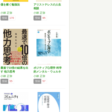
億を稼ぐ勉強法
アリストテレスの人生
相談
小林 正弥
小林 正弥
登録
170
登録
95
最速で10倍の結果を出
ポジティブ心理学 科学
す 他力思考
的メンタル・ウェルネ
ス…
小林 正弥
小林 正弥
登録
55
登録
57