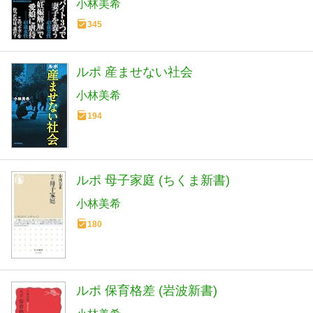
小林美希
345
ルポ 産ませない社会
小林美希
194
ルポ 母子家庭 (ちくま新書)
小林美希
180
ルポ 保育格差 (岩波新書)