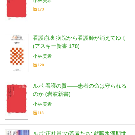
小林美希
173
看護崩壊 病院から看護師が消えてゆく
(アスキー新書 178)
小林美希
120
ルポ 看護の質――患者の命は守られる
のか (岩波新書)
小林美希
118
ルポ“正社員”の若者たち: 就職氷河期世