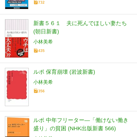
732
新書５６１ 夫に死んでほしい妻たち
(朝日新書)
小林美希
435
ルポ 保育崩壊 (岩波新書)
小林美希
356
ルポ 中年フリーター―「働けない働き
盛り」の貧困 (NHK出版新書 566)