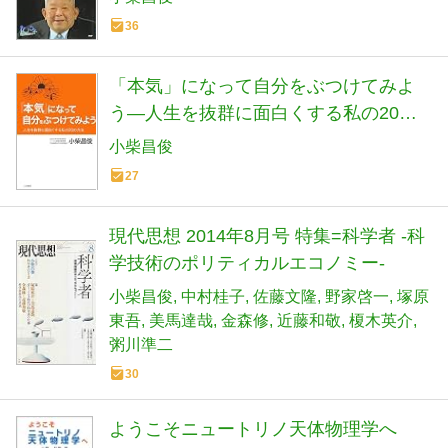
36
「本気」になって自分をぶつけてみよ
う―人生を抜群に面白くする私の20の
方法
小柴昌俊
27
現代思想 2014年8月号 特集=科学者 -科
学技術のポリティカルエコノミー-
小柴昌俊
中村桂子
佐藤文隆
野家啓一
塚原
東吾
美馬達哉
金森修
近藤和敬
榎木英介
粥川準二
30
ようこそニュートリノ天体物理学へ