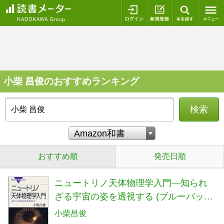
ログイン
新規登録
本を探
小柴 昌俊のおすすめランキング
検索
おすすめ順
発売日順
ニュートリノ天体物理学入門―知られ
ざる宇宙の姿を透視する (ブルーバック
ス)
小柴昌俊