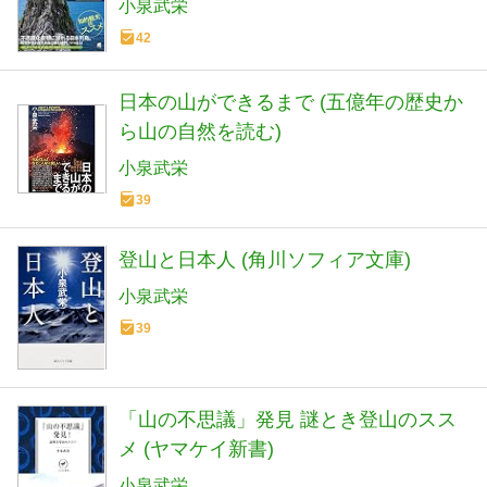
小泉武栄
42
日本の山ができるまで (五億年の歴史か
ら山の自然を読む)
小泉武栄
39
登山と日本人 (角川ソフィア文庫)
小泉武栄
39
「山の不思議」発見 謎とき登山のスス
メ (ヤマケイ新書)
小泉武栄