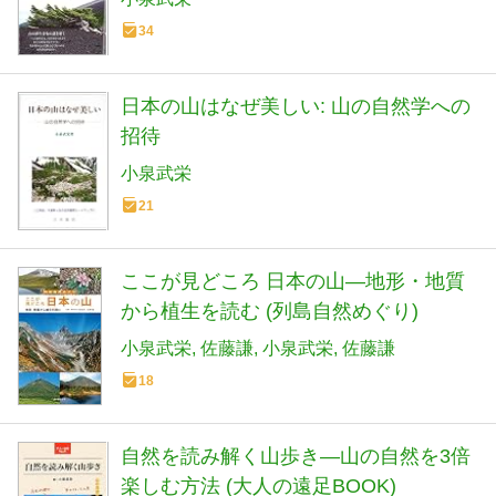
34
日本の山はなぜ美しい: 山の自然学への
招待
小泉武栄
21
ここが見どころ 日本の山―地形・地質
から植生を読む (列島自然めぐり)
小泉武栄
佐藤謙
小泉武栄
佐藤謙
18
自然を読み解く山歩き―山の自然を3倍
楽しむ方法 (大人の遠足BOOK)