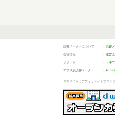
読書メーターについて
読書メ
会社情報
運営会
サポート
ヘルプ
アプリ版読書メーター
Andr
※本サイトはアフィリエイトプログ