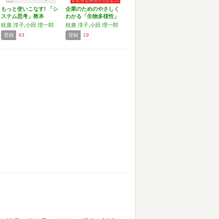
もっと使いこなす! 「シ
企業のためのやさしく
ステム思考」教本
わかる「生物多様性」
(…
枝廣 淳子,小田 理一郎
枝廣 淳子,小田 理一郎
登録
93
登録
19