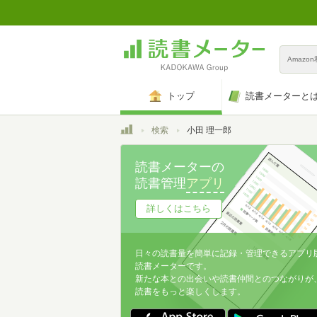
Amazo
トップ
読書メーターと
トップ
検索
小田 理一郎
読書メーターの
読書管理
アプリ
詳しくはこちら
日々の読書量を簡単に記録・管理できるアプリ
読書メーターです。
新たな本との出会いや読書仲間とのつながりが
読書をもっと楽しくします。