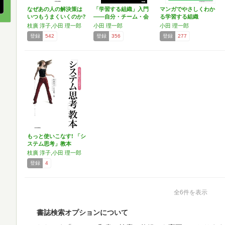
なぜあの人の解決策は
「学習する組織」入門
マンガでやさしくわか
いつもうまくいくのか?
――自分・チーム・会
る学習する組織
―…
社が…
枝廣 淳子,小田 理一郎
小田 理一郎
小田 理一郎
登録
542
登録
356
登録
277
もっと使いこなす! 「シ
ステム思考」教本
枝廣 淳子,小田 理一郎
登録
4
全6件を表示
書誌検索オプションについて