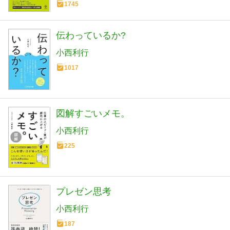
1745
伝わっているか?
小西利行
1017
図解すごいメモ。
小西利行
225
プレゼン思考
小西利行
187