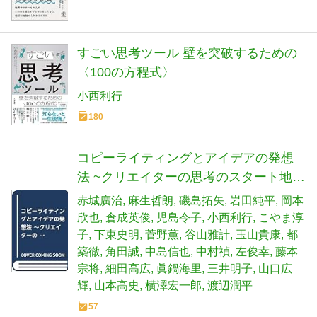
すごい思考ツール 壁を突破するための
〈100の方程式〉
小西利行
180
コピーライティングとアイデアの発想
法 ~クリエイターの思考のスタート地点
~
赤城廣治
麻生哲朗
磯島拓矢
岩田純平
岡本
欣也
倉成英俊
児島令子
小西利行
こやま淳
子
下東史明
菅野薫
谷山雅計
玉山貴康
都
築徹
角田誠
中島信也
中村禎
左俊幸
藤本
宗将
細田高広
眞鍋海里
三井明子
山口広
輝
山本高史
横澤宏一郎
渡辺潤平
57