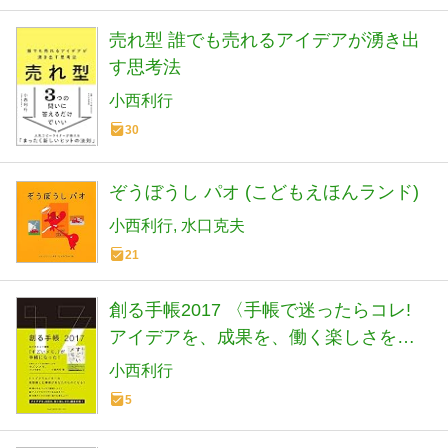
売れ型 誰でも売れるアイデアが湧き出
す思考法
小西利行
30
ぞうぼうし パオ (こどもえほんランド)
小西利行
水口克夫
21
創る手帳2017 〈手帳で迷ったらコレ!
アイデアを、成果を、働く楽しさを、
「創る」手帳! 〉
小西利行
5