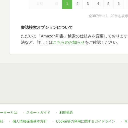
最初
前
1
2
3
4
5
6
全307件中 1 - 20件を表
書誌検索オプションについて
ただいま「Amazon和書」検索の仕組みを変更しておりま
法など、詳しくは
こちらのお知らせ
をご確認ください。
ーターとは
スタートガイド
利用規約
社
個人情報保護基本方針
Cookie等の利用に関するガイドライン
サ