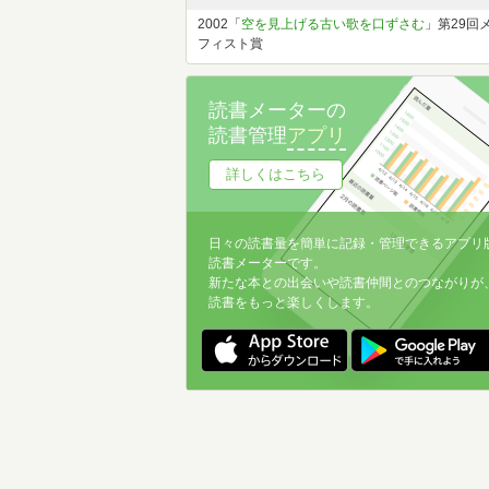
2002「
空を見上げる古い歌を口ずさむ
」第29回
フィスト賞
読書メーターの
読書管理
アプリ
詳しくはこちら
日々の読書量を簡単に記録・管理できるアプリ
読書メーターです。
新たな本との出会いや読書仲間とのつながりが
読書をもっと楽しくします。