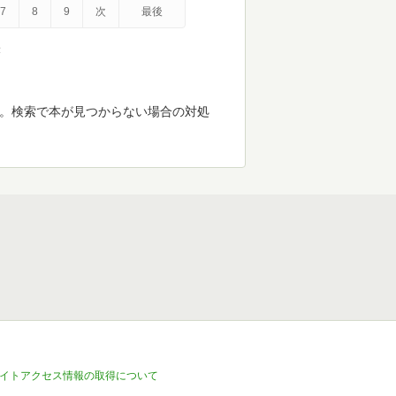
7
8
9
次
最後
示
す。検索で本が見つからない場合の対処
イトアクセス情報の取得について