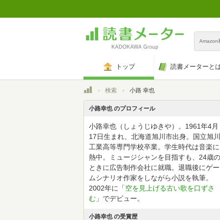
Amazo
トップ
読書メーターと
トップ
検索
小路 幸也
小路幸也 のプロフィール
小路幸也（しょうじゆきや）。1961年4月
17日生まれ、北海道旭川市出身。国立旭
工業高等専門学校卒業。学生時代は音楽に
熱中。ミュージシャンを目指すも、24歳
ときに広告制作会社に就職。退職後にゲー
ムシナリオ作家をしながら小説を執筆。
2002年に「
空を見上げる古い歌を口ずさ
む
」でデビュー。
小路幸也 の受賞歴