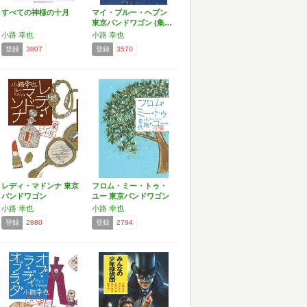
すべての神様の十月
マイ・ブルー・ヘブン
東京バンドワゴン (集…
小路 幸也
小路 幸也
登録
3807
登録
3570
レディ・マドンナ 東京
フロム・ミー・トゥ・
バンドワゴン
ユー 東京バンドワゴン
小路 幸也
小路 幸也
登録
2880
登録
2794