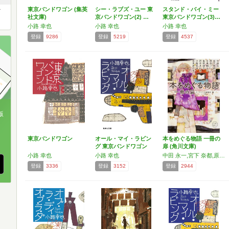
東京バンドワゴン (集英
シー・ラブズ・ユー 東
スタンド・バイ・ミー
メ
社文庫)
京バンドワゴン(2) …
東京バンドワゴン(3)…
小路 幸也
小路 幸也
小路 幸也
登録
9286
登録
5219
登録
4537
版
、
東京バンドワゴン
オール・マイ・ラビン
本をめぐる物語 一冊の
グ 東京バンドワゴン
扉 (角川文庫)
(…
小路 幸也
小路 幸也
中田 永一,宮下 奈都,原田 マハ,小手鞠 るい,朱野 帰子,沢木 まひろ,小路 幸也,宮木 あや子
登録
3336
登録
3152
登録
2944