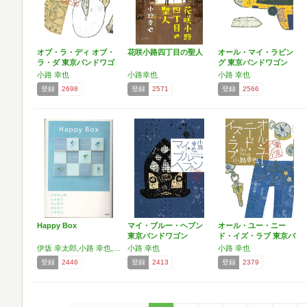
オブ・ラ・ディ オブ・
花咲小路四丁目の聖人
オール・マイ・ラビン
ラ・ダ 東京バンドワゴ
グ 東京バンドワゴン
ン
小路 幸也
小路幸也
小路 幸也
登録
2698
登録
2571
登録
2566
Happy Box
マイ・ブルー・ヘブン
オール・ユー・ニー
東京バンドワゴン
ド・イズ・ラブ 東京バ
ンド…
伊坂 幸太郎,小路 幸也,山本 幸久,真梨 幸子,中山 智幸
小路 幸也
小路 幸也
登録
2446
登録
2413
登録
2379