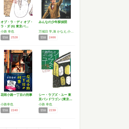
オブ・ラ・ディ オブ・
みんなの少年探偵団
ラ・ダ (6) 東京バ…
小路 幸也
万城目 学,湊 かなえ,小路 幸也,向井 湘吾,藤谷 治
登録
2528
登録
2466
花咲小路一丁目の刑事
シー・ラブズ・ユー 東
京バンドワゴン (東京…
小路幸也
小路 幸也
登録
2240
登録
2239