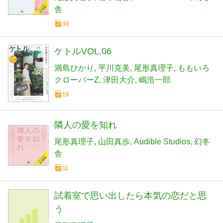
舎
30
ケトルVOL.06
満島ひかり
平川克美
尾形真理子
ももいろ
クローバーZ
津田大介
嶋浩一郎
16
隣人の愛を知れ
尾形真理子
山田真歩
Audible Studios
幻冬
舎
11
試着室で思い出したら本気の恋だと思
う