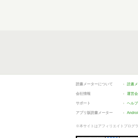
読書メーターについて
読書メ
会社情報
運営会
サポート
ヘルプ
アプリ版読書メーター
Andr
※本サイトはアフィリエイトプログ