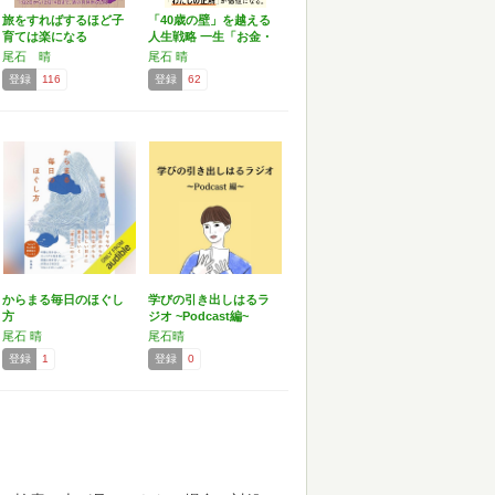
旅をすればするほど子
「40歳の壁」を越える
育ては楽になる
人生戦略 一生「お金・
…
尾石 晴
尾石 晴
登録
116
登録
62
からまる毎日のほぐし
学びの引き出しはるラ
方
ジオ ~Podcast編~
尾石 晴
尾石晴
登録
1
登録
0