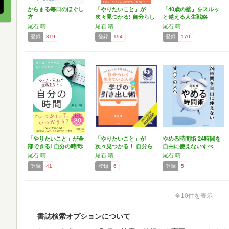
からまる毎日のほぐし
「やりたいこと」が
「40歳の壁」をスルッ
方
次々見つかる! 自分らし
と越える人生戦略
く…
尾石 晴
尾石 晴
尾石 晴
登録
319
登録
194
登録
170
「やりたいこと」が全
「やりたいこと」が
やめる時間術 24時間を
部できる! 自分の時間:
次々見つかる！ 自分ら
自由に使えないすべ
…
しく…
て…
尾石 晴
尾石 晴
尾石 晴
登録
41
登録
6
登録
5
全10件を表示
書誌検索オプションについて