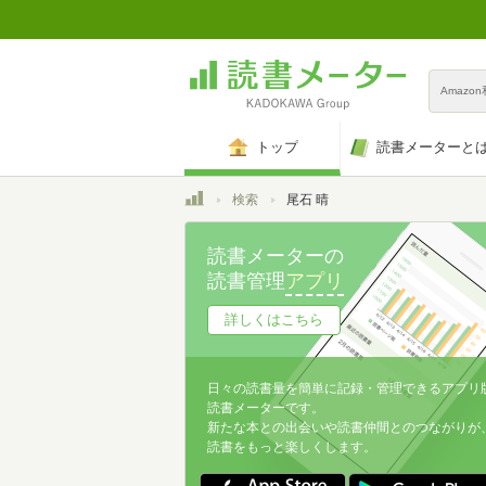
Amazo
トップ
読書メーターと
トップ
検索
尾石 晴
読書メーターの
読書管理
アプリ
詳しくはこちら
日々の読書量を簡単に記録・管理できるアプリ
読書メーターです。
新たな本との出会いや読書仲間とのつながりが
読書をもっと楽しくします。